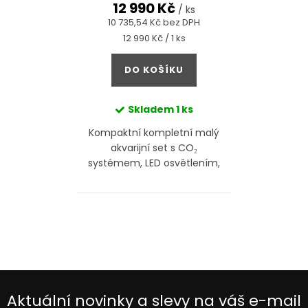
d
12 990 Kč
t
/ ks
u
10 735,54 Kč bez DPH
ů
Měrná
12 990 Kč / 1 ks
k
cena:
t
DO KOŠÍKU
ů
Skladem
1 ks
Kompaktní kompletní malý
akvarijní set s CO₂
systémem, LED osvětlením,
filtrací a substrátem.
O
v
l
á
d
Aktuální novinky a slevy na váš e-mail