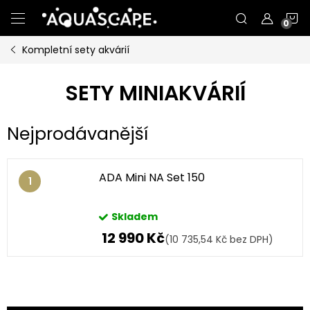
Přejít
N
na
obsah
Kompletní sety akvárií
K
SETY MINIAKVÁRIÍ
Nejprodávanější
ADA Mini NA Set 150
Skladem
12 990 Kč
(10 735,54 Kč bez DPH)