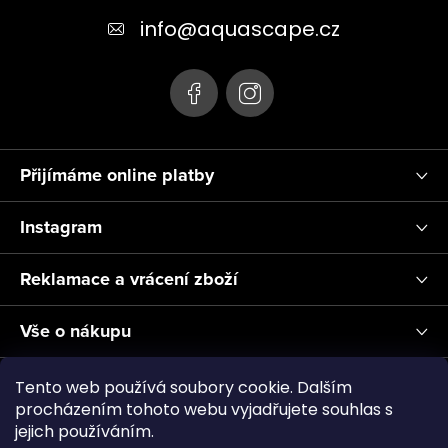
t
info
@
aquascape.cz
í
Přijímáme online platby
Instagram
Reklamace a vrácení zboží
Vše o nákupu
Informace pro Vás
Tento web používá soubory cookie. Dalším
procházením tohoto webu vyjadřujete souhlas s
jejich používáním.
Realizace a servis akvárií ↗
Plnění CO2
Showroom