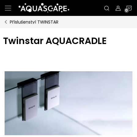
Přejít
N
na
obsah
Příslušenství TWINSTAR
K
Twinstar AQUACRADLE