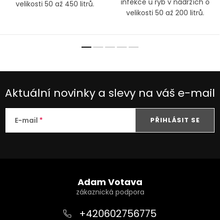
infekce u ryb v nádržích o
velikosti 50 až 450 litrů.
velikosti 50 až 200 litrů.
Aktuální novinky a slevy na váš e-mail
E-mail
PŘIHLÁSIT SE
Z
á
Adam Votava
p
a
+420602756775