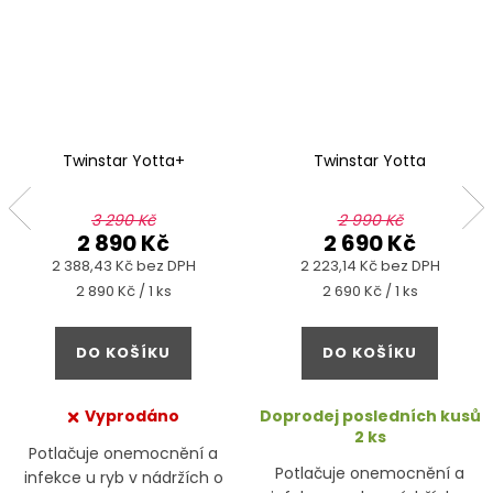
Twinstar Yotta+
Twinstar Yotta
3 290 Kč
2 990 Kč
2 890 Kč
2 690 Kč
2 388,43 Kč bez DPH
2 223,14 Kč bez DPH
Měrná
Měrná
2 890 Kč / 1 ks
2 690 Kč / 1 ks
cena:
cena:
DO KOŠÍKU
DO KOŠÍKU
Vyprodáno
Doprodej posledních kusů
2 ks
Potlačuje onemocnění a
Potlačuje onemocnění a
infekce u ryb v nádržích o