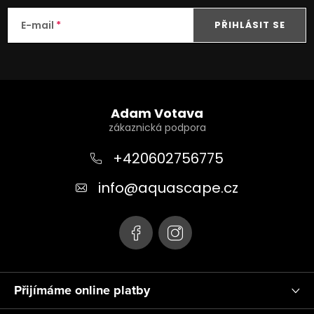
E-mail
PŘIHLÁSIT SE
Z
á
Adam Votava
p
a
+420602756775
t
info
@
aquascape.cz
í
Přijímáme online platby