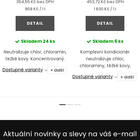
354,55 Kč bez DPH
453,72 Kč bez DPH
Měrná
Měrná
858 Kč / 1 l
1 830 Kč / 1 l
cena:
cena:
DETAIL
DETAIL
Skladem
24 ks
Skladem
6 ks
Neutralizuje chlor, chloramin,
Komplexní kondicionér
težké kovy. Koncentrovaný.
neutralizuje chlor,
chloraminy, těžké kovy,
Dostupné varianty
+ další
amoniak, dusitany a
Dostupné varianty
+ další
dusičnany
Aktuální novinky a slevy na váš e-mail