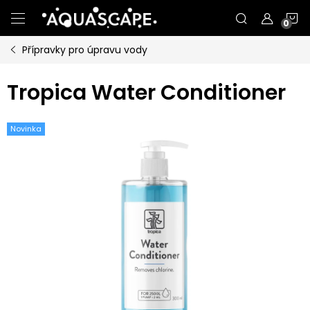
Přejít
N
na
obsah
Přípravky pro úpravu vody
K
Tropica Water Conditioner
Novinka