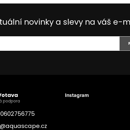
tuální novinky a slevy na váš e-m
Votava
Instagram
0602756775
@
aquascape.cz