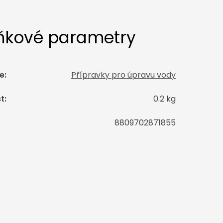
ňkové parametry
e
:
Přípravky pro úpravu vody
t
:
0.2 kg
8809702871855