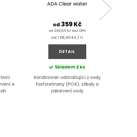
ADA Clear water
359 Kč
od
od 296,69 Kč bez DPH
Měrná
od 1 119,40 Kč / 1 l
cena:
DETAIL
Skladem
2 ks
tivní
Kondicionér odstraňující z vody
Odstraňu
rvení a
fosforečnany (PO4), zákaly a
sah
zabarvení vody
ek