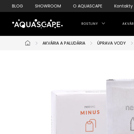
Přejít
BLOG
SHOWROOM
O AQUASCAPE
Kontakty
na
obsah
ROSTLINY
AKVÁR
AKVÁRIA A PALUDÁRIA
ÚPRAVA VODY
Domů