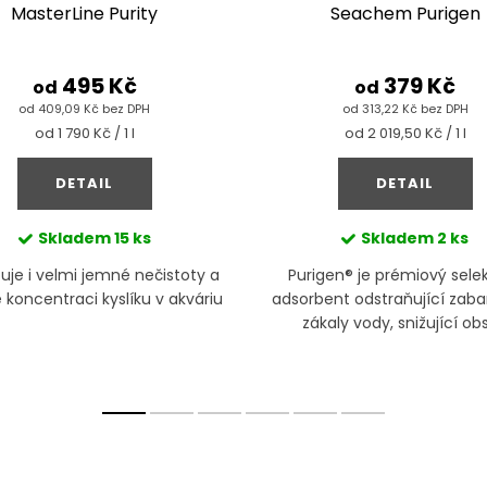
MasterLine Purity
Seachem Purigen
495 Kč
379 Kč
od
od
od 409,09 Kč bez DPH
od 313,22 Kč bez DPH
Měrná
Měrná
od 1 790 Kč / 1 l
od 2 019,50 Kč / 1 l
cena:
cena:
DETAIL
DETAIL
Skladem
15 ks
Skladem
2 ks
uje i velmi jemné nečistoty a
Purigen® je prémiový selek
 koncentraci kyslíku v akváriu
adsorbent odstraňující zaba
zákaly vody, snižující ob
amoniaku a dalších lát