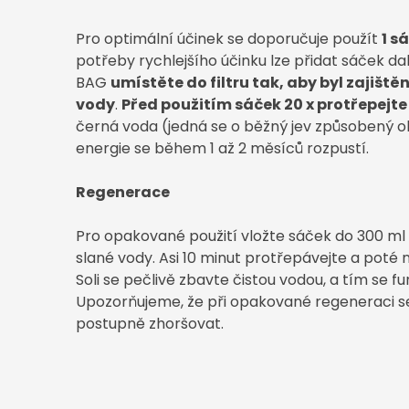
Pro optimální účinek se doporučuje použít
1 s
potřeby rychlejšího účinku lze přidat sáček da
BAG
umístěte do filtru tak, aby byl zajišt
vody
.
Před použitím sáček 20 x protřepejte 
černá voda (jedná se o běžný jev způsobený 
energie se během 1 až 2 měsíců rozpustí.
Regenerace
Pro opakované použití vložte sáček do 300 ml 
slané vody. Asi 10 minut protřepávejte a poté
Soli se pečlivě zbavte čistou vodou, a tím se 
Upozorňujeme, že při opakované regeneraci 
postupně zhoršovat.