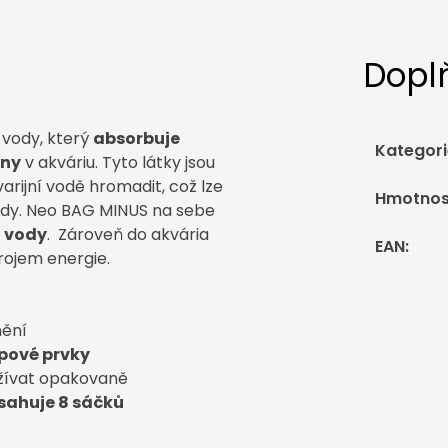
Dopl
 vody, který
absorbuje
Kategori
any
v akváriu. Tyto látky jsou
arijní vodě hromadit, což lze
Hmotnos
ody. Neo BAG MINUS na sebe
u vody
. Zároveň do akvária
EAN
:
drojem energie.
ění
opové prvky
žívat opakovaně
sahuje 8 sáčků