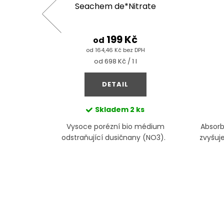
ter
Seachem de*Nitrate
199 Kč
od
od 164,46 Kč bez DPH
Měrná
od 698 Kč / 1 l
cena:
DETAIL
Skladem
2 ks
in, težké
Vysoce porézní bio médium
Absorb
ý.
odstraňující dusičnany (NO3).
zvyšuje