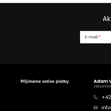
Ak
E-mail
Z
á
Přijímáme online platby
Adam 
p
a
+42
t
info