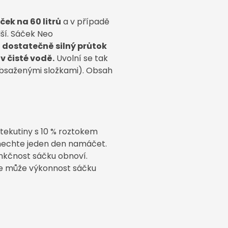
áček na 60 litrů
a v případě
lší. Sáček Neo
ěn dostatečně silný průtok
v čisté vodě.
Uvolní se tak
obsaženými složkami). Obsah
tekutiny s 10 % roztokem
 nechte jeden den namáčet.
funkčnost sáčku obnoví.
se může výkonnost sáčku