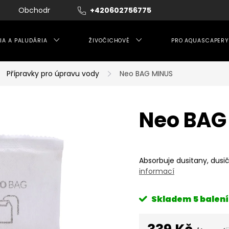
Obchodní podmínky
+420602756775
Moje objednávka
IA A PALUDÁRIA
ŽIVOČICHOVÉ
PRO AQUASCAPERY
Přípravky pro úpravu vody
Neo BAG MINUS
Neo BAG
Absorbuje dusitany, dusi
informací
Skladem
5 balení