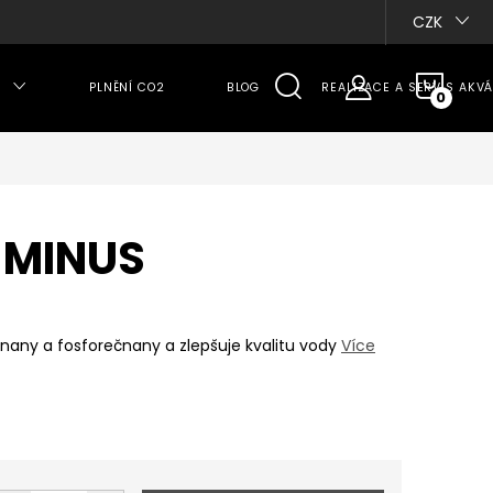
CZK
NÁKU
PLNĚNÍ CO2
BLOG
REALIZACE A SERVIS AKVÁ
KOŠÍ
 MINUS
čnany a fosforečnany a zlepšuje kvalitu vody
Více