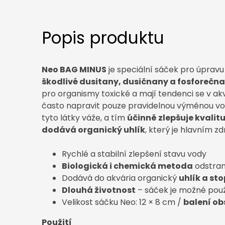
Popis produktu
Neo BAG MINUS
je speciální sáček pro úpravu
škodlivé dusitany, dusičnany a fosforečn
pro organismy toxické a mají tendenci se v akv
často napravit pouze pravidelnou výměnou v
tyto látky váže, a tím
účinně zlepšuje kvalit
dodává organický uhlík
, který je hlavním z
Rychlé a stabilní zlepšení stavu vody
Biologická i chemická metoda
odstran
Dodává do akvária organický
uhlík a st
Dlouhá životnost
– sáček je možné pou
Velikost sáčku Neo: 12 × 8 cm /
balení ob
Použití