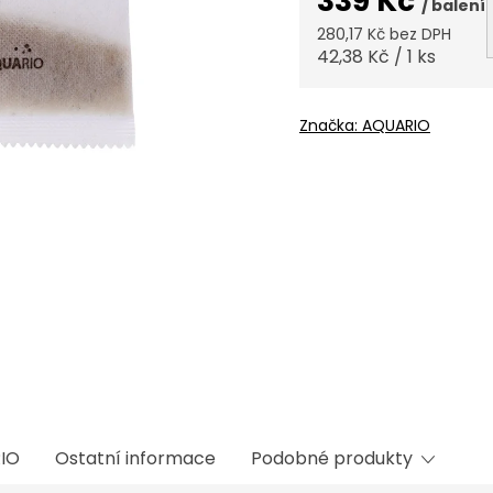
339 Kč
/ balení
280,17 Kč bez DPH
Měrná
42,38 Kč / 1 ks
cena:
Značka:
AQUARIO
IO
Ostatní informace
Podobné produkty