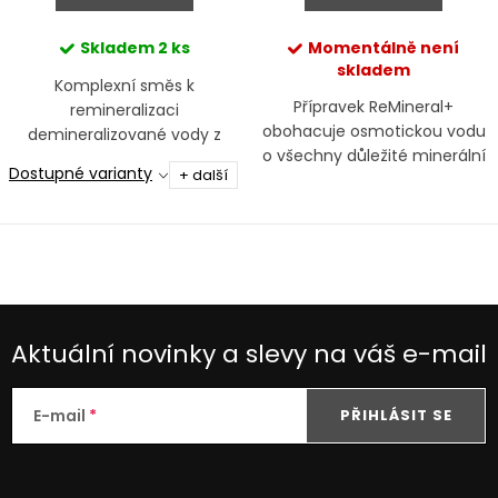
Skladem
2 ks
Momentálně není
skladem
Komplexní směs k
Přípravek ReMineral+
remineralizaci
obohacuje osmotickou vodu
demineralizované vody z
o všechny důležité minerální
reverzní osmózy
Dostupné varianty
+ další
látky
Aktuální novinky a slevy na váš e-mail
E-mail
PŘIHLÁSIT SE