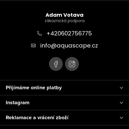
Z
á
Adam Votava
p
a
+420602756775
t
info
@
aquascape.cz
í
Přijímáme online platby
Instagram
Reklamace a vrácení zboží