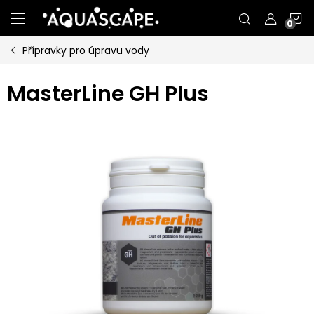
Přejít
N
na
obsah
Přípravky pro úpravu vody
K
MasterLine GH Plus