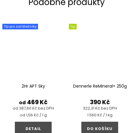
Tip pro začátečníky
Tip
2Hr APT Sky
Dennerle ReMineral+ 250g
469 Kč
390 Kč
od
od 387,60 Kč bez DPH
322,31 Kč bez DPH
Měrná
Měrná
od 1,56 Kč / 1 g
1 560 Kč / 1 kg
cena:
cena:
DETAIL
DO KOŠÍKU