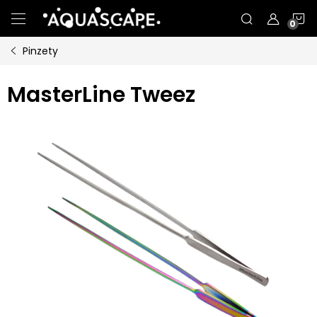
Přejít
N
na
obsah
Pinzety
K
MasterLine Tweez