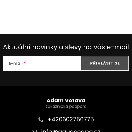
Aktuální novinky a slevy na váš e-mail
E-mail
PŘIHLÁSIT SE
Z
á
Adam Votava
p
a
+420602756775
t
info
@
aquascape.cz