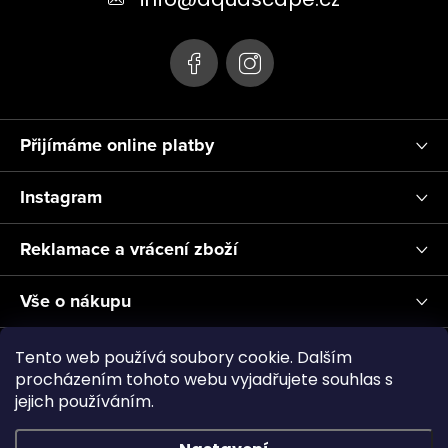
í
Přijímáme online platby
Instagram
Reklamace a vrácení zboží
Vše o nákupu
Informace pro Vás
Tento web používá soubory cookie. Dalším
procházením tohoto webu vyjadřujete souhlas s
jejich používáním.
Realizace a servis akvárií ↗
Plnění CO2
Showroom