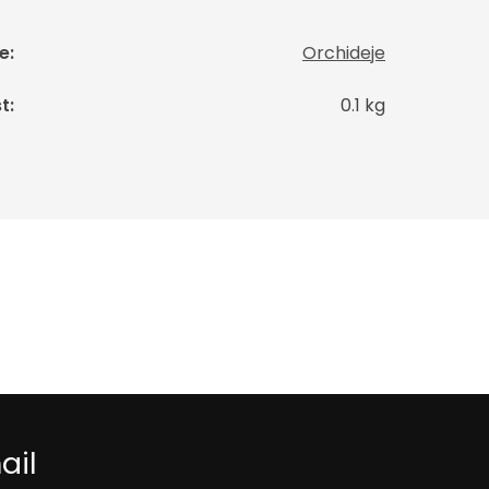
e
:
Orchideje
t
:
0.1 kg
ail