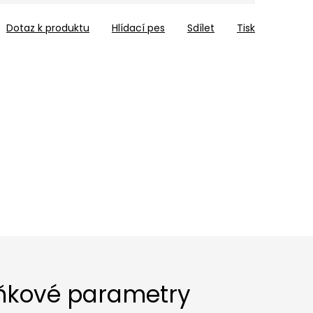
Dotaz k produktu
Hlídací pes
Sdílet
Tisk
ňkové parametry