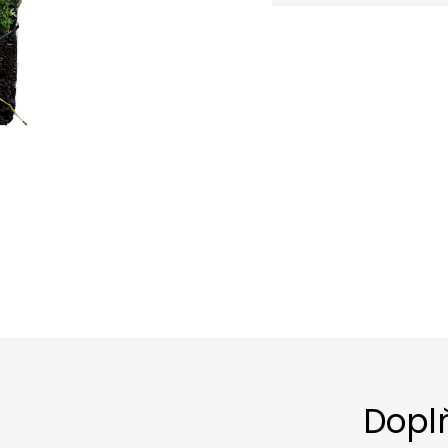
cena:
Dopl