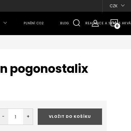
CZK
NÁKU
PLNĚNÍ CO2
BLOG
REALIZACE A SERVIS AKVÁ
KOŠÍ
n pogonostalix
VLOŽIT DO KOŠÍKU