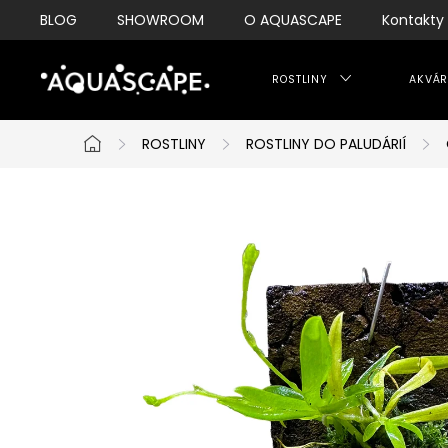
Přejít
BLOG
SHOWROOM
O AQUASCAPE
Kontakty
na
obsah
ROSTLINY
AKVÁR
ROSTLINY
ROSTLINY DO PALUDÁRIÍ
Domů