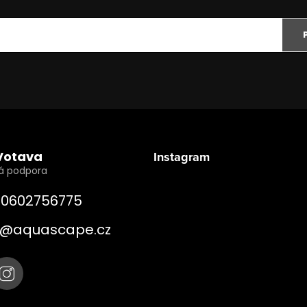
Votava
Instagram
0602756775
@
aquascape.cz