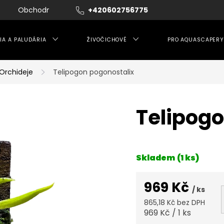
Obchodní podmínky
+420602756775
Moje objednávka
IA A PALUDÁRIA
ŽIVOČICHOVÉ
PRO AQUASCAPERY
Orchideje
Telipogon pogonostalix
Telipogo
Skladem
(1 ks)
969 Kč
/ ks
865,18 Kč bez DPH
Měrná
969 Kč / 1 ks