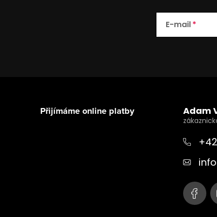
E-mail
Z
á
Přijímáme online platby
Adam 
p
a
+42
t
info
í