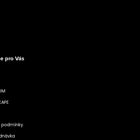
Sledovat na Instagra
e pro Vás
OM
CAPE
 podmínky
ednávka