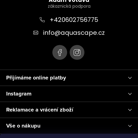
á
p
a
+420602756775
t
info
@
aquascape.cz
í
Přijímáme online platby
Instagram
Reklamace a vrácení zboží
Vše o nákupu