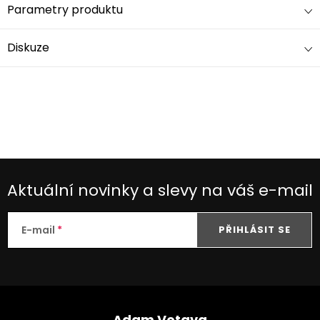
Parametry produktu
Diskuze
Aktuální novinky a slevy na váš e-mail
E-mail
PŘIHLÁSIT SE
Z
Adam Votava