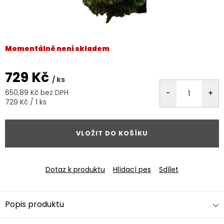
Momentálně není skladem
729 Kč
/ ks
650,89 Kč bez DPH
Měrná
729 Kč / 1 ks
cena:
VLOŽIT DO KOŠÍKU
Dotaz k produktu
Hlídací pes
Sdílet
Popis produktu