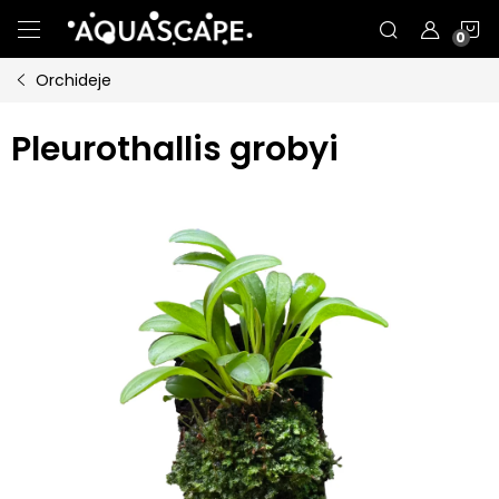
Přejít
N
na
obsah
Orchideje
K
Pleurothallis grobyi