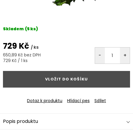
Skladem
(5 ks)
729 Kč
/ ks
650,89 Kč bez DPH
Měrná
729 Kč / 1 ks
cena:
VLOŽIT DO KOŠÍKU
Dotaz k produktu
Hlídací pes
Sdílet
Popis produktu