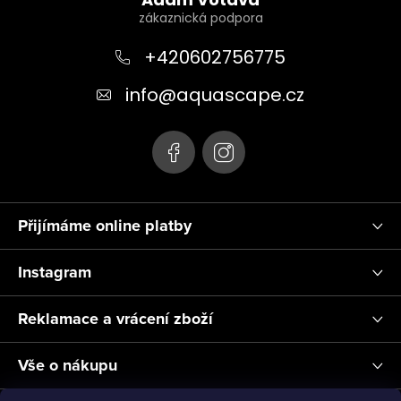
á
p
a
+420602756775
t
info
@
aquascape.cz
í
Přijímáme online platby
Instagram
Reklamace a vrácení zboží
Vše o nákupu