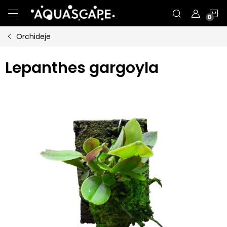
Přejít
N
na
obsah
Orchideje
K
Lepanthes gargoyla