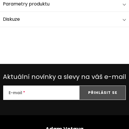
Parametry produktu
Diskuze
Aktuální novinky a slevy na váš e-mail
E-mail
PŘIHLÁSIT SE
Z
Adam Votava