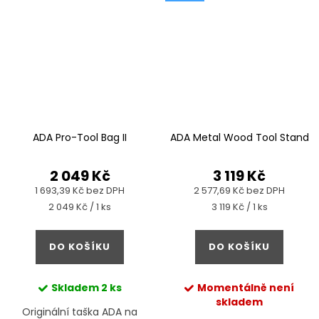
ADA Pro-Tool Bag II
ADA Metal Wood Tool Stand
2 049 Kč
3 119 Kč
1 693,39 Kč bez DPH
2 577,69 Kč bez DPH
Měrná
Měrná
2 049 Kč / 1 ks
3 119 Kč / 1 ks
cena:
cena:
DO KOŠÍKU
DO KOŠÍKU
Skladem
2 ks
Momentálně není
skladem
Originální taška ADA na