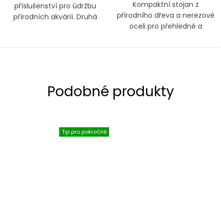
Kompaktní stojan z
příslušenství pro údržbu
přírodního dřeva a nerezové
přírodních akvárií. Druhá
oceli pro přehledné a
generace.
bezpečné uložení nástrojů
ADA Nature Aquarium.
Tip pro pokročilé