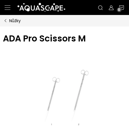
Přejít
N
na
obsah
Nůžky
K
ADA Pro Scissors M