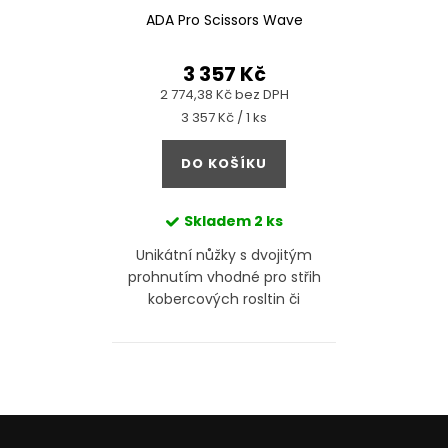
ADA Pro Scissors Wave
3 357 Kč
2 774,38 Kč bez DPH
Měrná
3 357 Kč / 1 ks
cena:
DO KOŠÍKU
Skladem
2 ks
Unikátní nůžky s dvojitým
prohnutím vhodné pro střih
kobercových rosltin či
obtížně dostupných partií
akvária