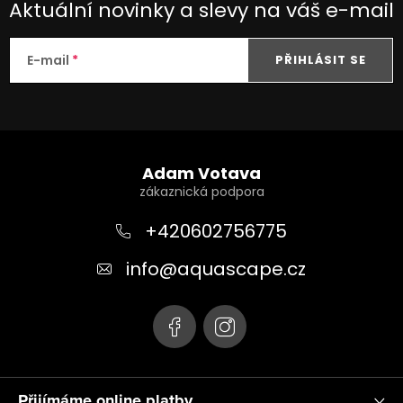
Aktuální novinky a slevy na váš e-mail
E-mail
PŘIHLÁSIT SE
Z
á
Adam Votava
p
a
+420602756775
t
info
@
aquascape.cz
í
Přijímáme online platby