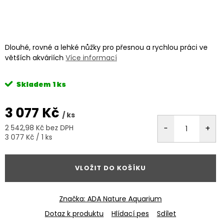
Dlouhé, rovné a lehké nůžky pro přesnou a rychlou práci ve
větších akváriích
Více informací
Skladem
1 ks
3 077 Kč
/ ks
2 542,98 Kč bez DPH
Měrná
3 077 Kč / 1 ks
cena:
VLOŽIT DO KOŠÍKU
Značka:
ADA Nature Aquarium
Dotaz k produktu
Hlídací pes
Sdílet