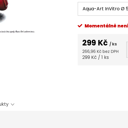
Momentálně nen
299 Kč
/ ks
266,96 Kč bez DPH
Měrná
299 Kč / 1 ks
cena:
ukty