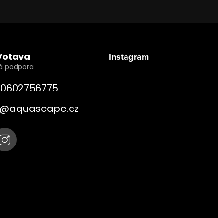
Votava
Instagram
0602756775
@
aquascape.cz