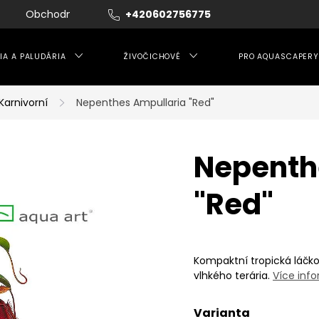
Obchodní podmínky
+420602756775
Moje objednávka
IA A PALUDÁRIA
ŽIVOČICHOVÉ
PRO AQUASCAPERY
Karnivorní
Nepenthes Ampullaria "Red"
Nepenth
"Red"
Kompaktní tropická láčko
vlhkého terária.
Více inf
Varianta