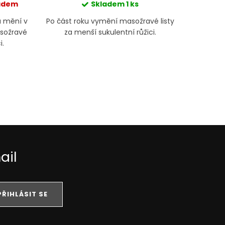
ladem
Skladem
1 ks
Mom
á mění v
Po část roku vymění masožravé listy
Rosn
asožravé
za menší sukulentní růžici.
i.
ail
PŘIHLÁSIT SE