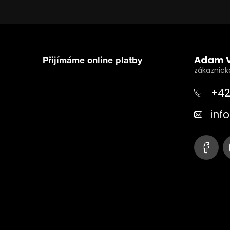
Z
á
Přijímáme online platby
Adam 
p
a
+42
t
info
í