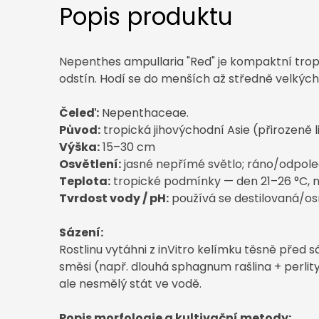
Popis produktu
Nepenthes ampullaria "Red" je kompaktní trop
odstín. Hodí se do menších až středně velkých 
Čeleď:
Nepenthaceae.
Původ:
tropická jihovýchodní Asie (přirozeně l
Výška:
15–30 cm
Osvětlení:
jasné nepřímé světlo; ráno/odpole
Teplota:
tropické podmínky — den 21–26 °C, no
Tvrdost vody / pH:
používá se destilovaná/os
Sázení:
Rostlinu vytáhni z inVitro kelímku těsně před 
směsi (např. dlouhá sphagnum rašlina + perlity
ale nesmělý stát ve vodě.
Popis morfologie a kultivační metody: