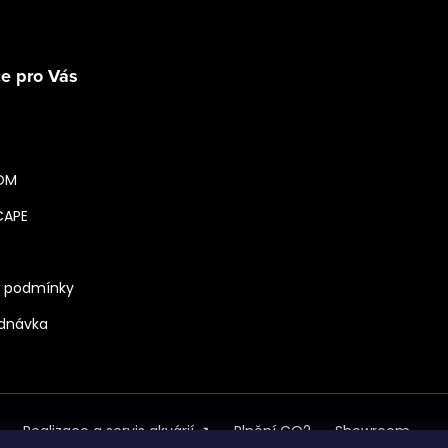
Sledovat na Instagra
e pro Vás
OM
CAPE
 podmínky
ednávka
Realizace a servis akvárií ↗
Plnění CO2
Showroom