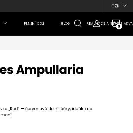
CZK
NÁKU
PLNĚNÍ CO2
BLOG
REALIZACE A SERVIS AKVÁ
KOŠÍ
es Ampullaria
vka „Red“ — červenavé dolní láčky, ideální do
ormací