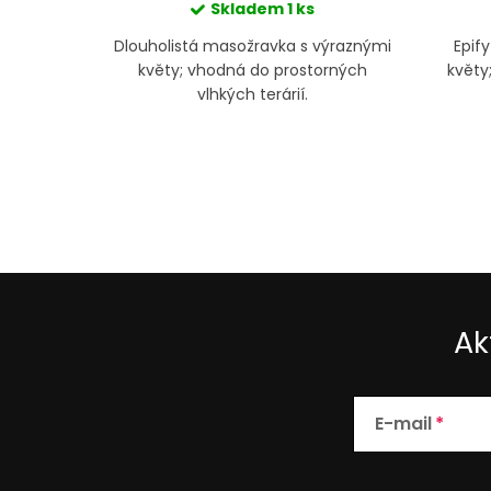
Skladem
1 ks
ucula
Dlouholistá masožravka s výraznými
Epif
ůvodně v
květy; vhodná do prostorných
květy
vlhkých terárií.
Ak
E-mail