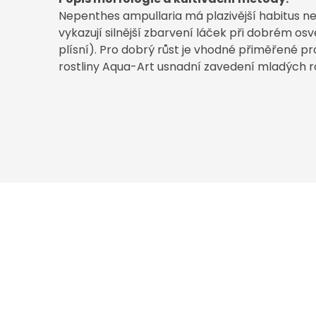
Nepenthes ampullaria má plazivější habitus než
vykazují silnější zbarvení láček při dobrém osv
plísní). Pro dobrý růst je vhodné přiměřené p
rostliny Aqua-Art usnadní zavedení mladých ro