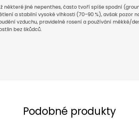
 některé jiné nepenthes, často tvoří spíše spodní (ground
ětlení a stabilní vysoké vlhkosti (70–90 %), avšak pozor n
roudění vzduchu, pravidelné rosení a používání měkké/des
stlin bez škůdců.