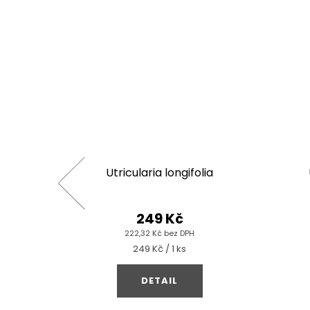
one Mini'
Utricularia longifolia
249 Kč
222,32 Kč bez DPH
Měrná
249 Kč / 1 ks
cena:
DETAIL