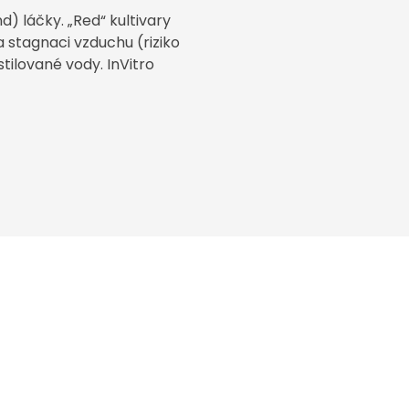
) láčky. „Red“ kultivary
a stagnaci vzduchu (riziko
tilované vody. InVitro