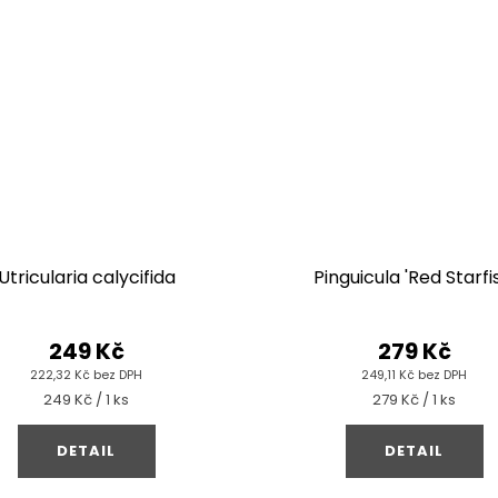
Utricularia calycifida
Pinguicula 'Red Starfi
249 Kč
279 Kč
222,32 Kč bez DPH
249,11 Kč bez DPH
Měrná
Měrná
249 Kč / 1 ks
279 Kč / 1 ks
cena:
cena:
DETAIL
DETAIL