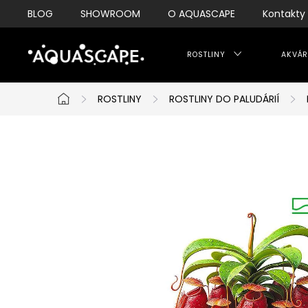
Přejít
BLOG
SHOWROOM
O AQUASCAPE
Kontakty
na
obsah
ROSTLINY
AKVÁR
ROSTLINY
ROSTLINY DO PALUDÁRIÍ
Domů