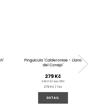
sh'
Pinguicula 'Calderoniae - Llano
del Conejo'
279 Kč
249,11 Kč bez DPH
Měrná
279 Kč / 1 ks
cena:
DETAIL