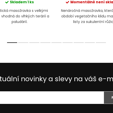
Skladem
1 ks
Momentálně není sk
ytická masožravka s velkými
Nenáročná masožravka, kter
; vhodná do vlhkých terárií a
období vegetačního klidu m
paludárií.
listy za sukulentní růžic
tuální novinky a slevy na váš e-m