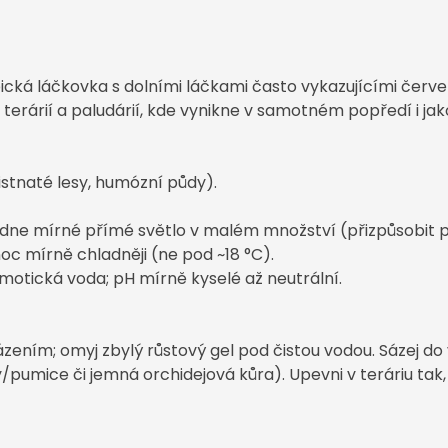
ická láčkovka s dolními láčkami často vykazujícími čer
terárií a paludárií, kde vynikne v samotném popředí i ja
istnaté lesy, humózní půdy).
dne mírné přímé světlo v malém množství (přizpůsobit po
c mírně chladněji (ne pod ~18 °C).
motická voda; pH mírně kyselé až neutrální.
sázením; omyj zbylý růstový gel pod čistou vodou. Sázej d
/pumice či jemná orchidejová kůra). Upevni v teráriu tak, 