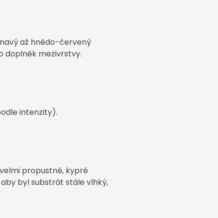
venavý až hnědo-červený
ko doplněk mezivrstvy.
dle intenzity).
o velmi propustné, kypré
aby byl substrát stále vlhký,