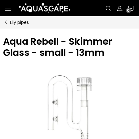
Přejít
N
na
obsah
Lily pipes
K
Aqua Rebell - Skimmer
Glass - small - 13mm