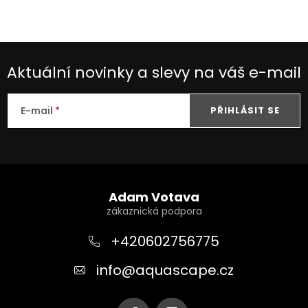
Aktuální novinky a slevy na váš e-mail
E-mail
PŘIHLÁSIT SE
Z
á
Adam Votava
p
a
+420602756775
t
info
@
aquascape.cz
í