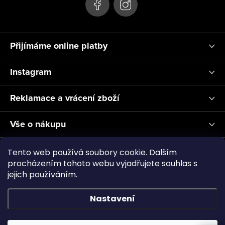
Přijímáme online platby
Instagram
Reklamace a vrácení zboží
Vše o nákupu
Informace pro Vás
Tento web používá soubory cookie. Dalším
procházením tohoto webu vyjadřujete souhlas s
jejich používáním.
Realizace a servis akvárií ↗
Plnění CO2
Showroom
Nastavení
Copyright 2026
Aquascape.cz
. Všechna práva vyhrazena.