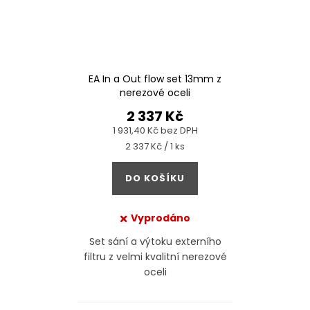
EA In a Out flow set 13mm z
nerezové oceli
2 337 Kč
1 931,40 Kč bez DPH
Měrná
2 337 Kč / 1 ks
cena:
DO KOŠÍKU
Vyprodáno
Set sání a výtoku externího
filtru z velmi kvalitní nerezové
oceli