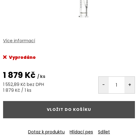
Více informací
Vyprodáno
1 879 Kč
/ ks
1 552,89 Kč bez DPH
Měrná
1 879 Kč / 1 ks
cena:
VLOŽIT DO KOŠÍKU
Dotaz k produktu
Hlídací pes
Sdílet