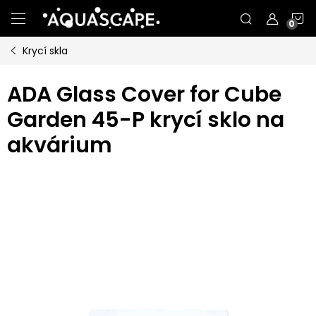
Přejít
N
na
obsah
Krycí skla
K
ADA Glass Cover for Cube
Garden 45-P krycí sklo na
akvárium