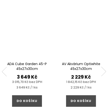
ADA Cube Garden 45-P
AV Akvárium Optiwhite
45x27x30cm
45x27x30cm
3 649 Kč
2 229 Kč
3 015,70 Kč bez DPH
1 842,15 Kč bez DPH
Měrná
Měrná
3 649 Kč / 1 ks
2 229 Kč / 1 ks
cena:
cena:
DO KOŠÍKU
DO KOŠÍKU