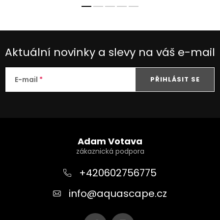
Aktuální novinky a slevy na váš e-mail
E-mail
PŘIHLÁSIT SE
Z
á
Adam Votava
p
a
+420602756775
t
info
@
aquascape.cz
í