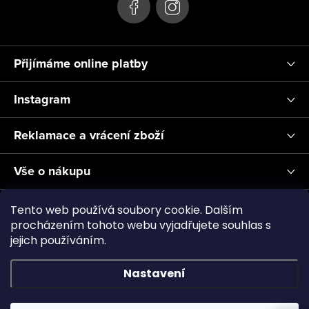
Přijímáme online platby
Instagram
Reklamace a vrácení zboží
Vše o nákupu
Informace pro Vás
Tento web používá soubory cookie. Dalším
procházením tohoto webu vyjadřujete souhlas s
jejich používáním.
Realizace a servis akvárií ↗
Plnění CO2
Showroom
Nastavení
Copyright 2026
Aquascape.cz
. Všechna práva vyhrazena.