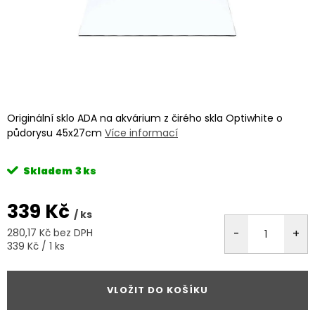
Originální sklo ADA na akvárium z čirého skla Optiwhite o
půdorysu 45x27cm
Více informací
Skladem
3 ks
339 Kč
/ ks
280,17 Kč bez DPH
Měrná
339 Kč / 1 ks
cena:
VLOŽIT DO KOŠÍKU