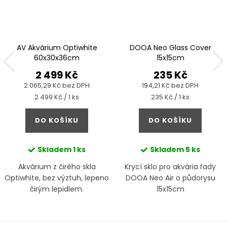
AV Akvárium Optiwhite
DOOA Neo Glass Cover
60x30x36cm
15x15cm
2 499 Kč
235 Kč
2 065,29 Kč bez DPH
194,21 Kč bez DPH
Měrná
Měrná
2 499 Kč / 1 ks
235 Kč / 1 ks
cena:
cena:
DO KOŠÍKU
DO KOŠÍKU
Skladem
1 ks
Skladem
5 ks
Akvárium z čirého skla
Krycí sklo pro akvária řady
Optiwhite, bez výztuh, lepeno
DOOA Neo Air o půdorysu
čirým lepidlem.
15x15cm