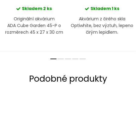
Skladem
2 ks
Skladem
1 ks
Originální akvárium
Akvárium z čirého skla
ADA Cube Garden 45-P o
Optiwhite, bez výztuh, lepeno
rozměrech 45 x 27 x 30 cm
čirým lepidlem.