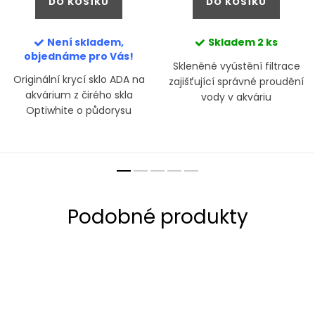
DO KOŠÍKU
DO KOŠÍKU
Není skladem,
Skladem
2 ks
objednáme pro Vás!
Skleněné vyústění filtrace
Originální krycí sklo ADA na
zajišťující správné proudění
akvárium z čirého skla
vody v akváriu
Optiwhite o půdorysu
90x45cm