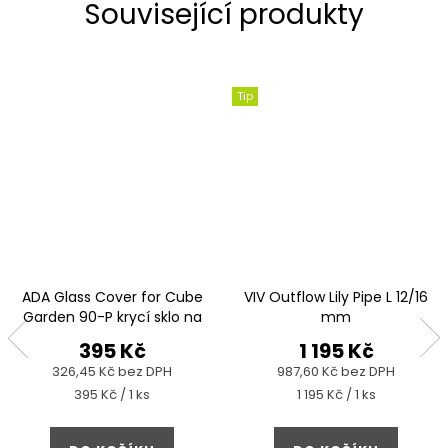
Související produkty
Tip
ADA Glass Cover for Cube
VIV Outflow Lily Pipe L 12/16
Garden 90-P krycí sklo na
mm
akvárium
395 Kč
1 195 Kč
326,45 Kč bez DPH
987,60 Kč bez DPH
Měrná
Měrná
395 Kč / 1 ks
1 195 Kč / 1 ks
cena:
cena: