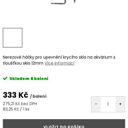
Nerezové háčky pro upevnění krycího skla na akvárium s
tloušťkou skla 12mm
Více informací
Skladem
6 balení
333 Kč
/ balení
275,21 Kč bez DPH
Měrná
83,25 Kč / 1 ks
cena:
VLOŽIT DO KOŠÍKU