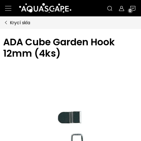
Přejít
N
na
obsah
Krycí skla
K
ADA Cube Garden Hook
12mm (4ks)