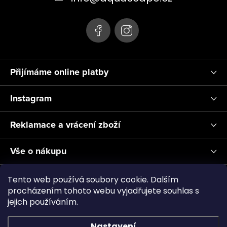
í
Přijímáme online platby
Instagram
Reklamace a vrácení zboží
Vše o nákupu
Informace pro Vás
Tento web používá soubory cookie. Dalším
procházením tohoto webu vyjadřujete souhlas s
jejich používáním.
Realizace a servis akvárií ↗
Plnění CO2
Showroom
Nastavení