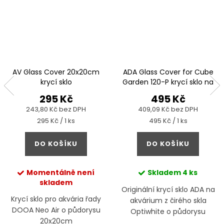
AV Glass Cover 20x20cm
ADA Glass Cover for Cube
krycí sklo
Garden 120-P krycí sklo na
akvárium
295 Kč
495 Kč
243,80 Kč bez DPH
409,09 Kč bez DPH
Měrná
Měrná
295 Kč / 1 ks
495 Kč / 1 ks
cena:
cena:
DO KOŠÍKU
DO KOŠÍKU
Momentálně není
Skladem
4 ks
skladem
Originální krycí sklo ADA na
Krycí sklo pro akvária řady
akvárium z čirého skla
DOOA Neo Air o půdorysu
Optiwhite o půdorysu
20x20cm
120x45cm