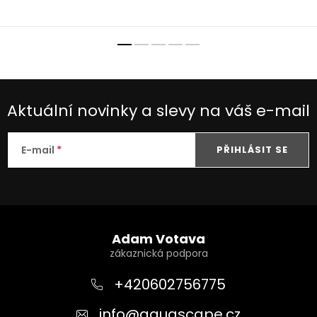
Aktuální novinky a slevy na váš e-mail
E-mail
PŘIHLÁSIT SE
Z
á
Adam Votava
p
a
+420602756775
t
info
@
aquascape.cz