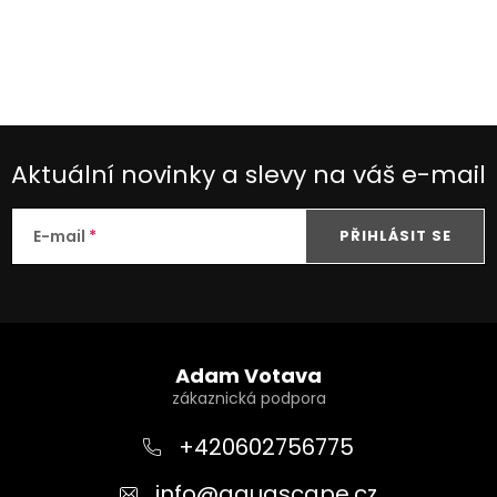
Aktuální novinky a slevy na váš e-mail
E-mail
PŘIHLÁSIT SE
Z
á
Adam Votava
p
a
+420602756775
t
info
@
aquascape.cz