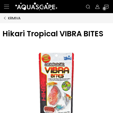
Přejít
N
na
obsah
KRMIVA
K
Hikari Tropical VIBRA BITES