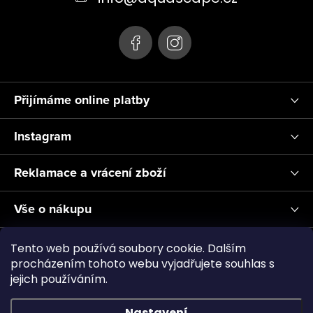
í
Přijímáme online platby
Instagram
Reklamace a vrácení zboží
Vše o nákupu
Informace pro Vás
Tento web používá soubory cookie. Dalším
procházením tohoto webu vyjadřujete souhlas s
jejich používáním.
Realizace a servis akvárií ↗
Plnění CO2
Showroom
Nastavení