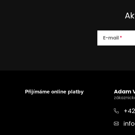
Ak
E-mail
Z
á
Přijímáme online platby
Adam 
p
a
+42
t
info
í