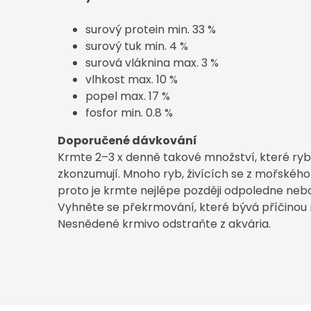
surový protein min. 33 %
surový tuk min. 4 %
surová vláknina max. 3 %
vlhkost max. 10 %
popel max. 17 %
fosfor min. 0.8 %
Doporučené dávkování
Krmte 2–3 x denně takové množství, které ry
zkonzumují. Mnoho ryb, živících se z mořského d
proto je krmte nejlépe později odpoledne neb
Vyhněte se překrmování, které bývá příčinou 
Nesnědené krmivo odstraňte z akvária.