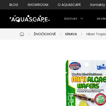
Přejít
BLOG
SHOWROOM
O AQUASCAPE
Kontakty
na
obsah
ROSTLINY
AKVÁR
ŽIVOČICHOVÉ
KRMIVA
Hikari Trop
Domů