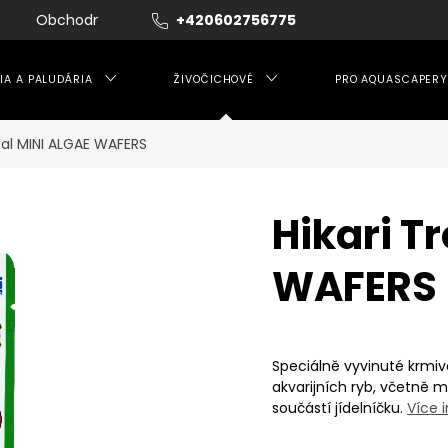
Obchodní podmínky
+420602756775
Moje objednávka
IA A PALUDÁRIA
ŽIVOČICHOVÉ
PRO AQUASCAPERY
ical MINI ALGAE WAFERS
Hikari T
WAFERS
Speciálně vyvinuté krmiv
akvarijních ryb, včetně m
součástí jídelníčku.
Více 