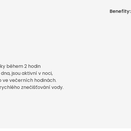
Benefity
:
bky během 2 hodin
na, jsou aktivní v noci,
o ve večerních hodinách.
rychlého znečišťování vody.