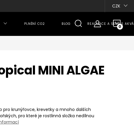
CZK
NÁKU
PLNĚNÍ CO2
BLOG
REALIZACE A SERVIS AKVÁ
KOŠÍ
ropical MINI ALGAE
o
pro krunýřovce, krevetky a mnoho dalších
ořských, pro které je rostlinná složka nedílnou
informací