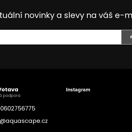
tuální novinky a slevy na váš e-m
Votava
Instagram
0602756775
@
aquascape.cz