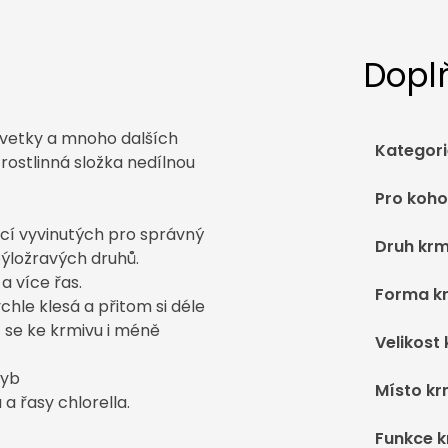
Dopl
evetky a mnoho dalších
Kategori
 rostlinná složka nedílnou
Pro koho
cí vyvinutých pro správný
Druh krm
býložravých druhů.
a více řas.
Forma k
hle klesá a přitom si déle
 se ke krmivu i méně
Velikost
ryb
Místo kr
 a řasy chlorella.
Funkce 