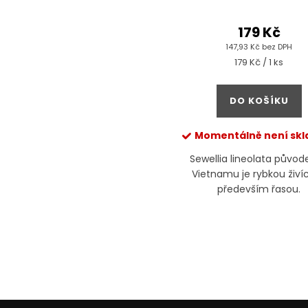
179 Kč
147,93 Kč bez DPH
Měrná
179 Kč / 1 ks
cena:
DO KOŠÍKU
Momentálně není sk
Sewellia lineolata půvo
Vietnamu je rybkou živíc
především řasou.