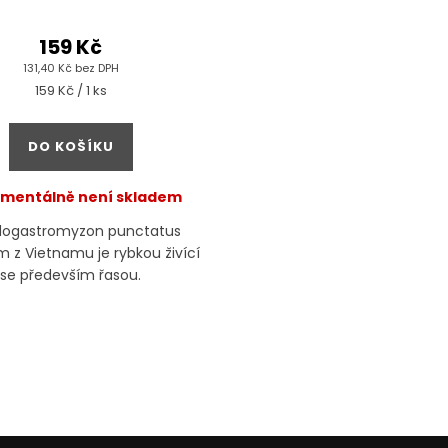
159 Kč
131,40 Kč bez DPH
Měrná
159 Kč / 1 ks
cena:
DO KOŠÍKU
mentálně není skladem
dogastromyzon punctatus
 z Vietnamu je rybkou živící
se především řasou.