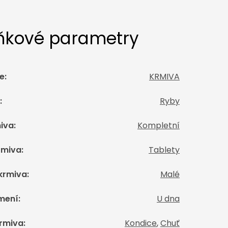
ňkové parametry
e
:
KRMIVA
:
Ryby
iva
:
Kompletní
rmiva
:
Tablety
 krmiva
:
Malé
mení
:
U dna
krmiva
:
Kondice
,
Chuť