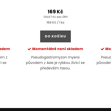
169 Kč
139,67 Kč bez DPH
Měrná
169 Kč / 1 ks
cena:
DO KOŠÍKU
ladem
Momentálně není skladem
Mo
dem z
Pseudogastromyzon myersi
Pseu
í se
původem z Asie je rybkou živící se
původem
především řasou.