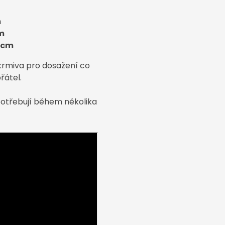
m
m
 cm
krmiva pro dosažení co
řátel.
potřebují během několika