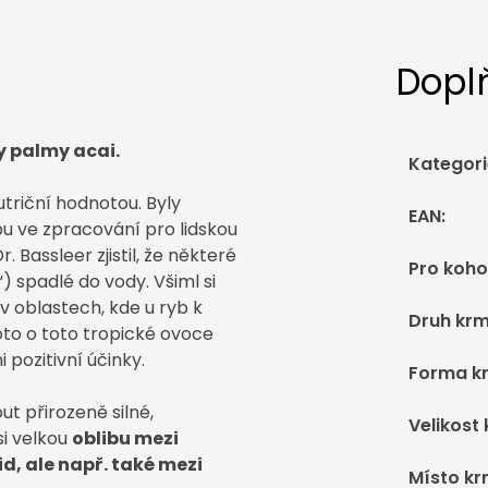
Dopl
y palmy acai.
Kategori
triční hodnotou. Byly
EAN
:
libu ve zpracování pro lidskou
Bassleer zjistil, že některé
Pro koho
) spadlé do vody. Všiml si
v oblastech, kde u ryb k
Druh krm
oto o toto tropické ovoce
 pozitivní účinky.
Forma k
 přirozeně silné,
Velikost
si velkou
oblibu mezi
id, ale např. také mezi
Místo kr