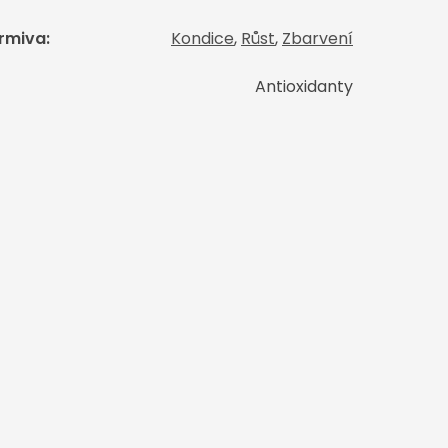
krmiva
:
Kondice
,
Růst
,
Zbarvení
Antioxidanty