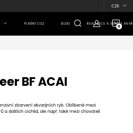
CZK
NÁKU
PLNĚNÍ CO2
BLOG
REALIZACE A SERVIS AKVÁ
KOŠÍ
leer BF ACAI
enzivní zbarvení akvarijních ryb. Oblíbené mezi
ů a dalších cichlid, ale např. také mezi chovateli