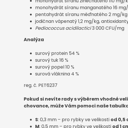
monohydrát síranu zinečnatého 110 mg/
monohydrát síranu manganatého 16 mg
pentahydrát síranu měďnatého 2 mg/kg
jodičnan vápenatý 1,2 mg/kg, antioxidant
Pediococcus acidilactici
3 000 CFU/mg
Analýza
surový protein 54 %
surový tuk 16 %
surový popel 10 %
surová vláknina 4 %
reg. č. PET6237
Pokud si nevíte rady s výběrem vhodné veli
chovance, může Vám pomoci naše tabulka
S
: 0,3 mm – pro rybky ve velikosti
od 0,5
M
: 0,5 mm – pro rybky ve velikosti
od 1 c