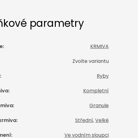
ňkové parametry
e
:
KRMIVA
Zvolte variantu
:
Ryby
iva
:
Kompletní
rmiva
:
Granule
 krmiva
:
Střední
,
Velké
mení
:
Ve vodním sloupci