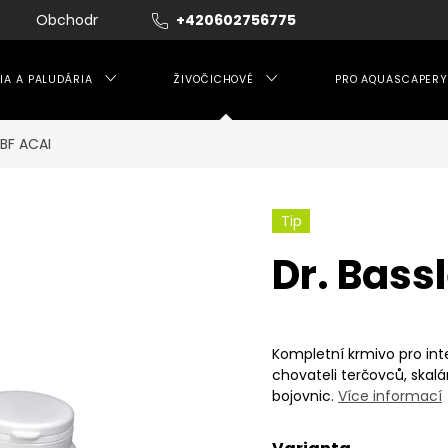
Obchodní podmínky
+420602756775
Moje objednávka
IA A PALUDÁRIA
ŽIVOČICHOVÉ
PRO AQUASCAPERY
 BF ACAI
Tip
Dr. Bass
Kompletní krmivo pro
int
chovateli terčovců, skalár
bojovnic.
Více informací