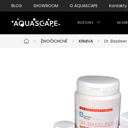
Přejít
BLOG
SHOWROOM
O AQUASCAPE
Kontakty
na
obsah
ROSTLINY
AKVÁR
ŽIVOČICHOVÉ
KRMIVA
Dr. Bassleer
Domů