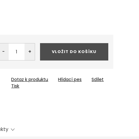
VLOŽIT DO KOŠÍKU
Dotaz k produktu
Hlídací pes
Sdílet
Tisk
ukty