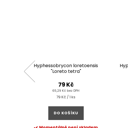
" White
Hyphessobrycon loretoensis
Hyp
now"
"Loreto tetra"
79 Kč
65,29 Kč bez DPH
Měrná
79 Kč / 1 ks
cena:
DO KOŠÍKU
Momentálně není skladem