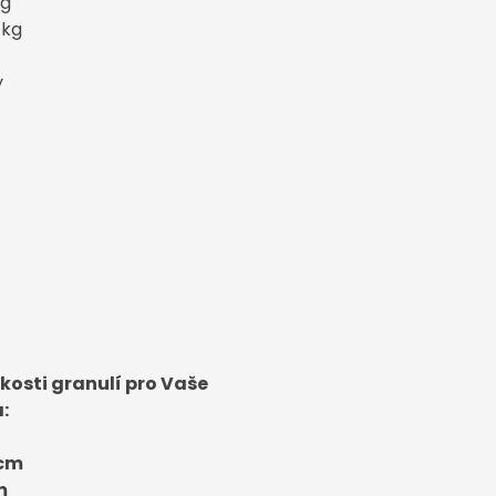
kg
/kg
y
kosti granulí pro Vaše
:
 cm
m