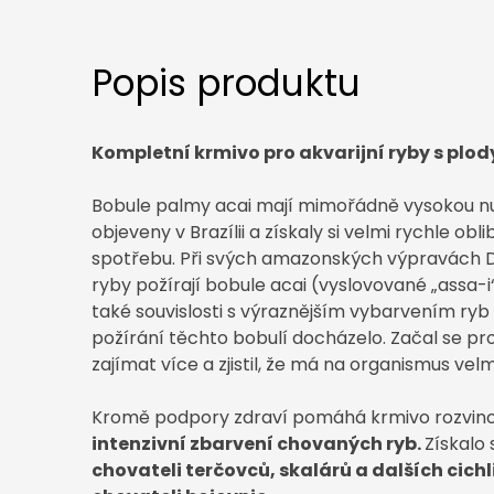
Popis produktu
Kompletní krmivo pro akvarijní ryby s plod
Bobule palmy acai mají mimořádně vysokou nu
objeveny v Brazílii a získaly si velmi rychle ob
spotřebu. Při svých amazonských výpravách Dr. 
ryby požírají bobule acai (vyslovované „assa-i“
také souvislosti s výraznějším vybarvením ryb 
požírání těchto bobulí docházelo. Začal se pr
zajímat více a zjistil, že má na organismus velmi
Kromě podpory zdraví pomáhá krmivo rozvinout
intenzivní zbarvení chovaných ryb.
Získalo 
chovateli terčovců, skalárů a dalších cichl