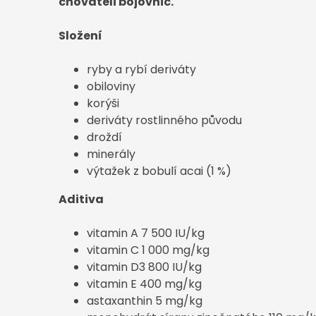
chovateli bojovnic.
Složení
ryby a rybí deriváty
obiloviny
korýši
deriváty rostlinného původu
droždí
minerály
výtažek z bobulí acai (1 %)
Aditiva
vitamin A 7 500 IU/kg
vitamin C 1 000 mg/kg
vitamin D3 800 IU/kg
vitamin E 400 mg/kg
astaxanthin 5 mg/kg