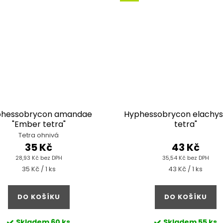
hessobrycon amandae
Hyphessobrycon elachys
"Ember tetra"
tetra"
Tetra ohnivá
35 Kč
43 Kč
28,93 Kč bez DPH
35,54 Kč bez DPH
Měrná
Měrná
35 Kč / 1 ks
43 Kč / 1 ks
cena:
cena:
DO KOŠÍKU
DO KOŠÍKU
Skladem
60 ks
Skladem
55 ks