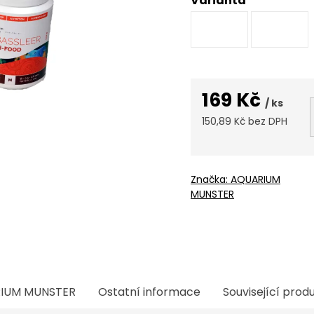
Varianta
169 Kč
/ ks
150,89 Kč bez DPH
Měrná
cena:
Značka:
AQUARIUM
MUNSTER
IUM MUNSTER
Ostatní informace
Související prod