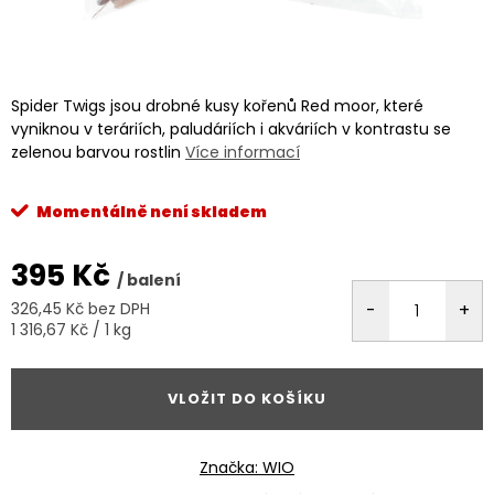
Spider Twigs jsou drobné kusy kořenů Red moor, které
vyniknou v teráriích, paludáriích i akváriích v kontrastu se
zelenou barvou rostlin
Více informací
Momentálně není skladem
395 Kč
/ balení
326,45 Kč bez DPH
Měrná
1 316,67 Kč / 1 kg
cena:
VLOŽIT DO KOŠÍKU
Značka:
WIO