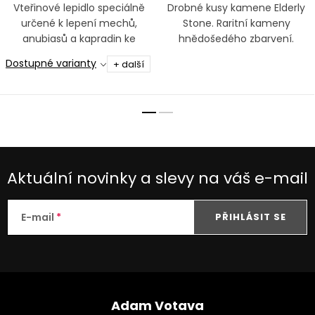
Vteřinové lepidlo speciálně
Drobné kusy kamene Elderly
určené k lepení mechů,
Stone. Raritní kameny
anubiasů a kapradin ke
hnědošedého zbarvení.
kamenům a kořenům
Dostupné varianty
+ další
Aktuální novinky a slevy na váš e-mail
E-mail
PŘIHLÁSIT SE
Z
á
Adam Votava