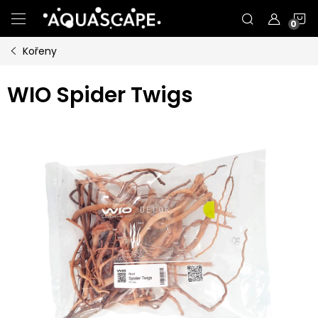
Přejít
N
na
obsah
Kořeny
K
WIO Spider Twigs