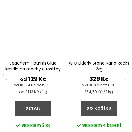
Seachem Flourish Glue
WIO Elderly Stone Nano Rocks
lepidlo na mechy a rostliny
2kg
129 Kč
329 Kč
od
od 106,61 Kč bez DPH
271,90 Kč bez DPH
Měrná
Měrná
od 31,13 Kč / 1 g
164,50 Kč / 1 kg
cena:
cena:
DETAIL
DO KOŠÍKU
Skladem
3 ks
Skladem
4 balení