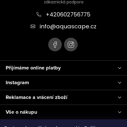
p
a
+420602756775
t
info
@
aquascape.cz
í
Přijímáme online platby
Instagram
Reklamace a vrácení zboží
Vše o nákupu
Informace pro Vás