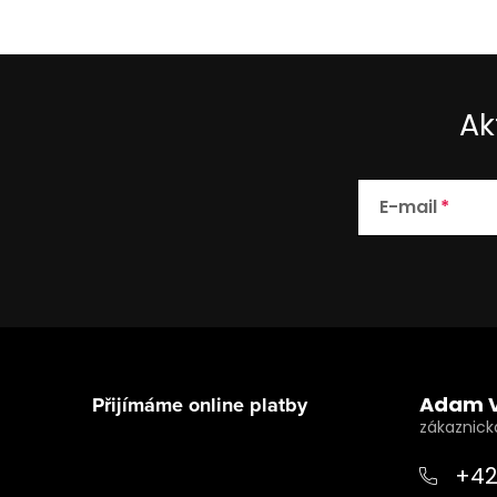
Ak
E-mail
Z
á
Přijímáme online platby
Adam 
p
a
+42