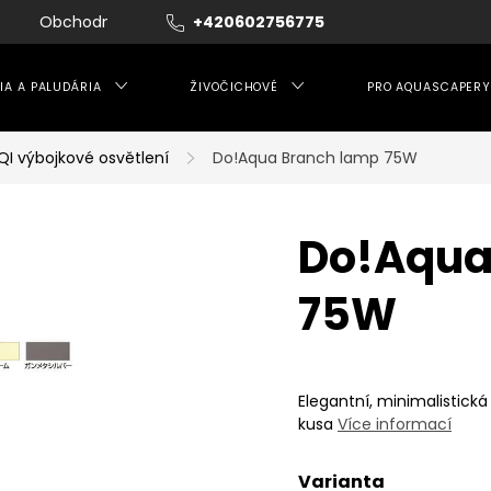
Obchodní podmínky
+420602756775
Moje objednávka
IA A PALUDÁRIA
ŽIVOČICHOVÉ
PRO AQUASCAPERY
QI výbojkové osvětlení
Do!Aqua Branch lamp 75W
Do!Aqua
75W
Elegantní, minimalistick
kusa
Více informací
Varianta