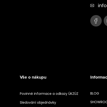
t
info
í
Vše o nákupu
Informac
BLOG
Povinné informace a odkazy ÚKZÚZ
SHOWRO
Sledování objednávky