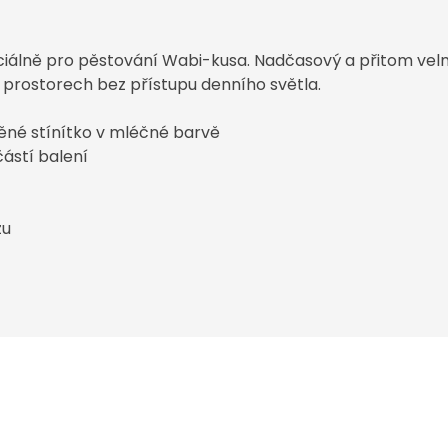
ciálně pro pěstování Wabi-kusa. Nadčasový a přitom velm
v prostorech bez přístupu denního světla.
něné stínítko v mléčné barvě
ástí balení
zu