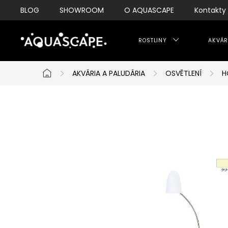
Přejít
BLOG
SHOWROOM
O AQUASCAPE
Kontakty
na
obsah
ROSTLINY
AKVÁR
AKVÁRIA A PALUDÁRIA
OSVĚTLENÍ
H
Domů