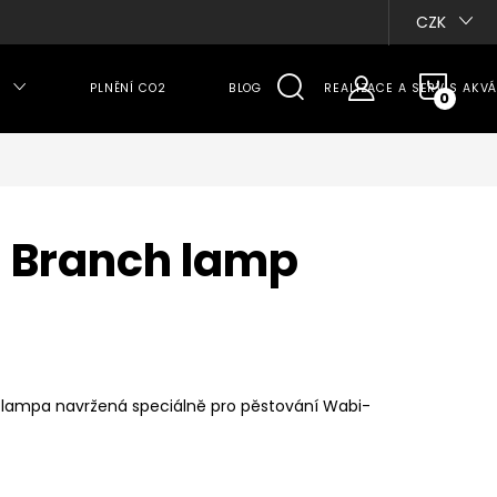
CZK
NÁKU
PLNĚNÍ CO2
BLOG
REALIZACE A SERVIS AKVÁ
KOŠÍ
 Branch lamp
á lampa navržená speciálně pro pěstování Wabi-