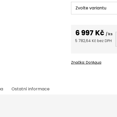
6 997 Kč
/ ks
5 782,64 Kč bez DPH
Měrná
cena:
Značka:
Do!Aqua
ua
Ostatní informace