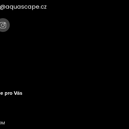
@
aquascape.cz
Sledovat na Instagra
e pro Vás
OM