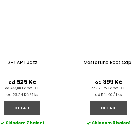
2Hr APT Jazz
MasterLine Root Ca
525 Kč
399 Kč
od
od
od 433,88 Kč bez DPH
od 329,75 Kč bez DPH
Měrná
Měrná
od 23,24 Kč / 1 ks
od 5,11 Kč / 1 ks
cena:
cena:
DETAIL
DETAIL
Skladem
7 balení
Skladem
5 balení