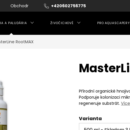
Obchodní podmínky
+420602756775
Moje objednávka
IA A PALUDÁRIA
ŽIVOČICHOVÉ
PRO AQUASCAPERY
terLine RootMAX
MasterL
Přírodní organické hnoj
Podporuje kolonizaci mik
regeneruje substrát.
Více
Varianta