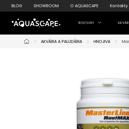
Přejít
BLOG
SHOWROOM
O AQUASCAPE
Kontakty
na
obsah
ROSTLINY
AKVÁR
AKVÁRIA A PALUDÁRIA
HNOJIVA
Mas
Domů