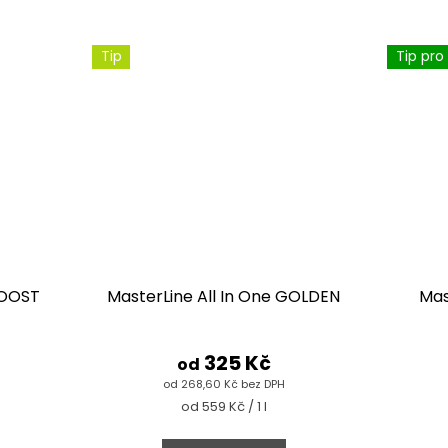
Tip
Tip pro
BOOST
MasterLine All In One GOLDEN
Mas
325 Kč
od
od 268,60 Kč bez DPH
Měrná
od 559 Kč / 1 l
cena: