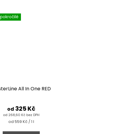
 pokročilé
terLine All In One RED
325 Kč
od
od 268,60 Kč bez DPH
Měrná
od 559 Kč / 1 l
cena: