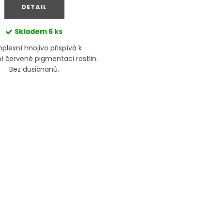
DETAIL
Skladem
6 ks
plexní hnojivo přispívá k
ní červené pigmentaci rostlin.
Bez dusičnanů.