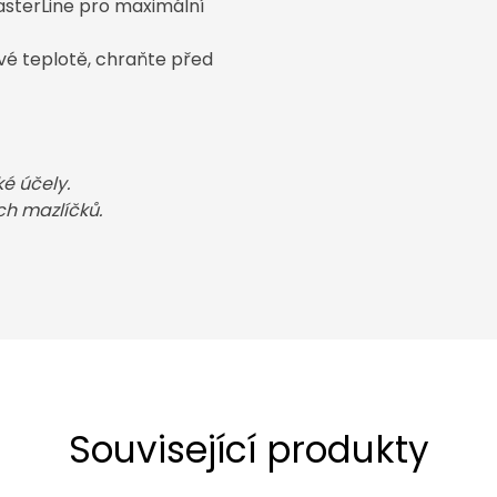
asterLine pro maximální
vé teplotě, chraňte před
é účely.
h mazlíčků.
Související produkty