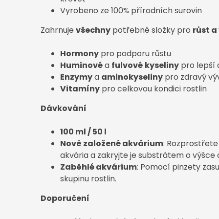
Vyrobeno ze 100% přírodních surovin
Zahrnuje
všechny
potřebné složky pro
růst a 
Hormony
pro podporu růstu
Huminové
a
fulvové
kyseliny
pro lepší 
Enzymy
a
aminokyseliny
pro zdravý vý
Vitamíny
pro celkovou kondici rostlin
Dávkování
100 ml / 50 l
Nově založené akvárium
: Rozprostřet
akvária a zakryjte je substrátem o výšce
Zaběhlé akvárium
: Pomocí pinzety zas
skupinu rostlin.
Doporučení