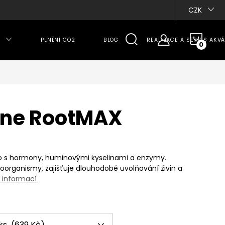
CZK
NÁKU
PLNĚNÍ CO2
BLOG
REALIZACE A SERVIS AKVÁ
KOŠÍ
ine RootMAX
ivo s hormony, huminovými kyselinami a enzymy.
roorganismy, zajišťuje dlouhodobé uvolňování živin a
 informací