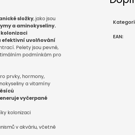
anické složky
, jako jsou
Kategori
zymy a aminokyseliny.
i kolonizaci
EAN
:
 efektivní uvolňování
trací. Pelety jsou pevné,
 optimálním podmínkám pro
ro prvky, hormony,
nokyseliny a vitamíny
ěsíců
eneruje vyčerpané
ky kolonizaci
nismů v akváriu, včetně