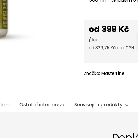
od
399 Kč
/ ks
od
329,75 Kč
bez DPH
Měrná
cena:
Značka:
MasterLine
Line
Ostatní informace
Související produkty
Dopl