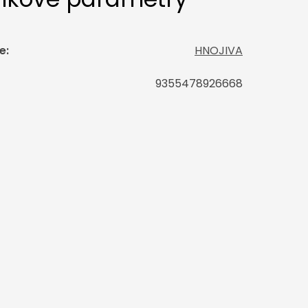
e
:
HNOJIVA
9355478926668