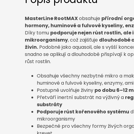
MasterLine RootMAX
obsahuje
přírodní org
hormony, huminové a fulvové kyseliny, en
Díky tomu
podporuje nejen růst rostlin, ale 
mikroorganismy
, což zajišťuje
dlouhodobé a
živin.
Podobně jako aquasoil, ale s vyšší koncen
snadno se aplikují a dlouhodobě přispívají k
růst rostlin.
Obsahuje všechny nezbytné mikro a mak
huminové a fulvové kyseliny, enzymy, ami
Postupně uvolňuje živiny
po dobu 6–12 m
Přetváří inertní substrát na výživný a
reg
substráty
Podporuje růst kořenového systému
dí
mikroorganismy
Bezpečné pro všechny formy živých orga
krevet