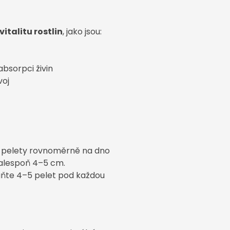
vitalitu rostlin
, jako jsou:
absorpci živin
voj
e pelety rovnoměrně na dno
 alespoň 4–5 cm.
uňte 4–5 pelet pod každou