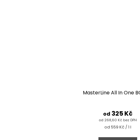
MasterLine All In One 
325 Kč
od
od 268,60 Kč bez DPH
Měrná
od 559 Kč / 1 l
cena: