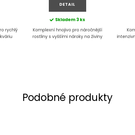
DETAIL
Skladem
3 ks
ro rychlý
Komplexní hnojivo pro náročnější
Kom
kváriu
rostliny s vyššími nároky na živiny
intenziv