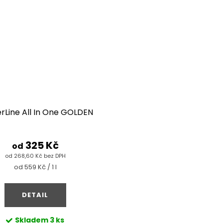
rLine All In One GOLDEN
325 Kč
od
od 268,60 Kč bez DPH
Měrná
od 559 Kč / 1 l
cena:
DETAIL
Skladem
3 ks