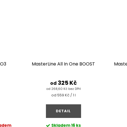
NO3
MasterLine All In One BOOST
Maste
325 Kč
od
od 268,60 Kč bez DPH
Měrná
od 559 Kč / 1 l
cena:
DETAIL
ladem
Skladem
16 ks