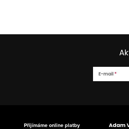
Ak
E-mail
Z
á
Přijímáme online platby
Adam 