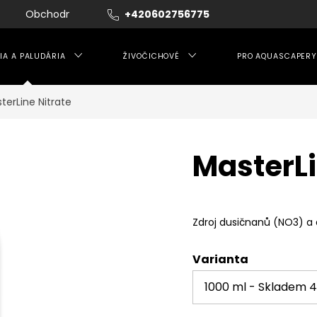
Obchodní podmínky
+420602756775
Moje objednávka
IA A PALUDÁRIA
ŽIVOČICHOVÉ
PRO AQUASCAPERY
terLine Nitrate
MasterLi
Zdroj dusičnanů (NO3) a d
Varianta