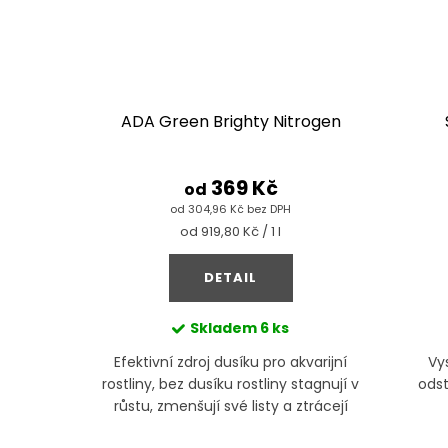
ADA Green Brighty Nitrogen
369 Kč
od
od 304,96 Kč bez DPH
Měrná
od 919,80 Kč / 1 l
cena:
DETAIL
Skladem
6 ks
Efektivní zdroj dusíku pro akvarijní
Vy
rostliny, bez dusíku rostliny stagnují v
odst
růstu, zmenšují své listy a ztrácejí
syté zbarvení