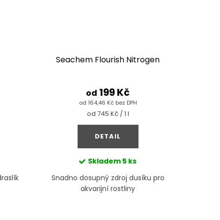
Seachem Flourish Nitrogen
199 Kč
od
od 164,46 Kč bez DPH
Měrná
od 745 Kč / 1 l
cena:
DETAIL
Skladem
5 ks
raslík
Snadno dosupný zdroj dusíku pro
akvarijní rostliny