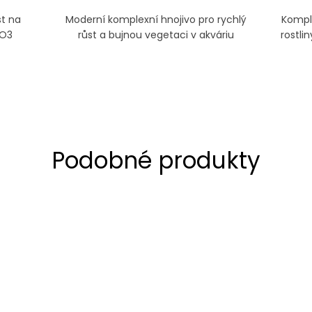
st na
Moderní komplexní hnojivo pro rychlý
Komple
NO3
růst a bujnou vegetaci v akváriu
rostli