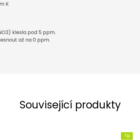
pm K
NO3) klesla pod 5 ppm.
klesnout až na 0 ppm.
Související produkty
Tip