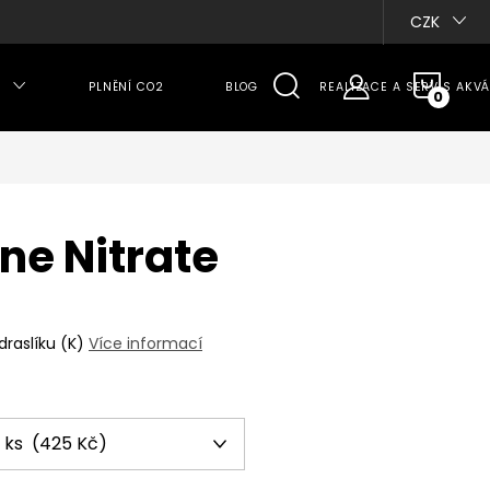
CZK
NÁKU
PLNĚNÍ CO2
BLOG
REALIZACE A SERVIS AKVÁ
KOŠÍ
ne Nitrate
raslíku (K)
Více informací