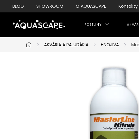
Přejít
BLOG
SHOWROOM
O AQUASCAPE
Kontakty
na
obsah
ROSTLINY
AKVÁR
AKVÁRIA A PALUDÁRIA
HNOJIVA
Mas
Domů