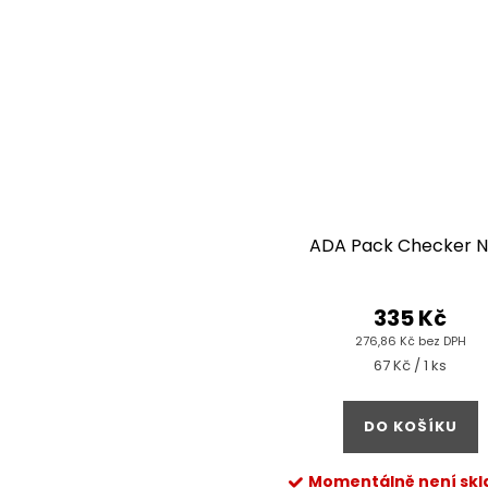
ADA Pack Checker 
335 Kč
276,86 Kč bez DPH
Měrná
67 Kč / 1 ks
cena:
DO KOŠÍKU
Momentálně není sk