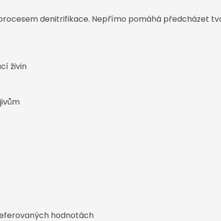
 procesem denitrifikace. Nepřímo pomáhá předcházet tvo
í živin
jivům
 preferovaných hodnotách