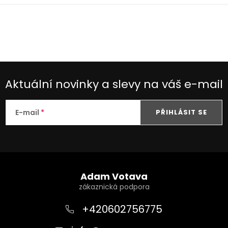
O
v
l
á
d
Aktuální novinky a slevy na váš e-mail
a
c
E-mail
PŘIHLÁSIT SE
í
p
r
Z
v
k
á
Adam Votava
y
p
v
a
+420602756775
ý
t
p