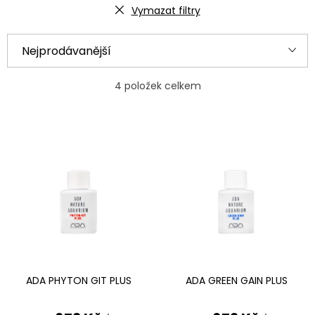
Vymazat filtry
Ř
Nejprodávanější
a
Nejlevnější
z
4
položek celkem
e
Nejdražší
V
n
ý
Abecedně
í
p
p
i
r
s
o
p
d
r
u
ADA PHYTON GIT PLUS
ADA GREEN GAIN PLUS
o
k
d