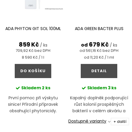
ADA PHYTON GIT SOL 100ML
ADA GREEN BACTER PLUS
859 Kč
679 Kč
od
/ ks
/ ks
709,92 Kč bez DPH
od 561,16 Kč bez DPH
Měrná
Měrná
8 590 Kč / 1 l
od 11,20 Kč / 1 ml
cena:
cena:
DO KOŠÍKU
DETAIL
Skladem
2 ks
Skladem
3 ks
První pomoc při výskytu
Kapalný doplněk podporující
sinice! Přírodní přípravek
růst kolonií prospěšných
obsahující phytonicidy.
bakterií v celém akváriu a
Potlačuje řasy, sinice, nemoci
filtraci, snižuje stres rostlin
Dostupné varianty
+ další
kapradin a posiluje imunitu
ryb.