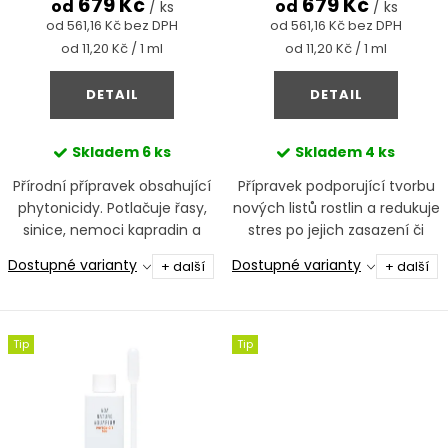
679 Kč
679 Kč
t
od
od
/ ks
/ ks
u
od 561,16 Kč bez DPH
od 561,16 Kč bez DPH
ů
Měrná
Měrná
od 11,20 Kč / 1 ml
od 11,20 Kč / 1 ml
k
cena:
cena:
t
DETAIL
DETAIL
ů
Skladem
6 ks
Skladem
4 ks
Přírodní přípravek obsahující
Přípravek podporující tvorbu
phytonicidy. Potlačuje řasy,
nových listů rostlin a redukuje
sinice, nemoci kapradin a
stres po jejich zasazení či
posiluje imunitu ryb.
střihu
Dostupné varianty
Dostupné varianty
+ další
+ další
Tip
Tip