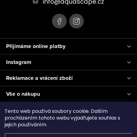
info
@
aquascape.cz
i
í
s
u
Přijímáme online platby
Instagram
Reklamace a vrácení zboží
Vše o nákupu
Informace pro Vás
Tento web používá soubory cookie. Dalším
procházením tohoto webu vyjadřujete souhlas s
jejich používáním.
Realizace a servis akvárií ↗
Plnění CO2
Showroom