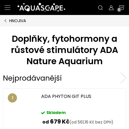
Přejít
N
na
obsah
HNOJIVA
K
Doplňky, fytohormony a
růstové stimulátory ADA
Nature Aquarium
Nejprodávanější
ADA PHYTON GIT PLUS
Skladem
679 Kč
od
(od 561,16 Kč bez DPH)