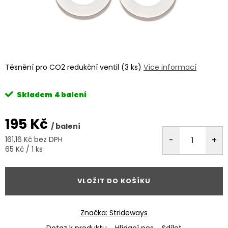
Těsnění pro CO2 redukční ventil (3 ks)
Více informací
Skladem
4 balení
195 Kč
/ balení
161,16 Kč bez DPH
Měrná
65 Kč / 1 ks
cena:
VLOŽIT DO KOŠÍKU
Značka:
Strideways
Dotaz k produktu
Hlídací pes
Sdílet