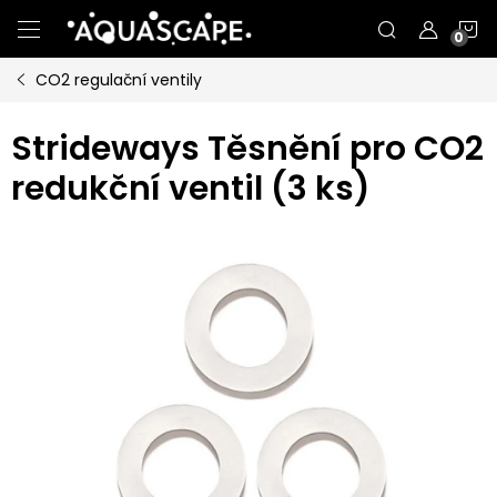
Přejít
N
na
obsah
CO2 regulační ventily
K
Strideways Těsnění pro CO2
redukční ventil (3 ks)