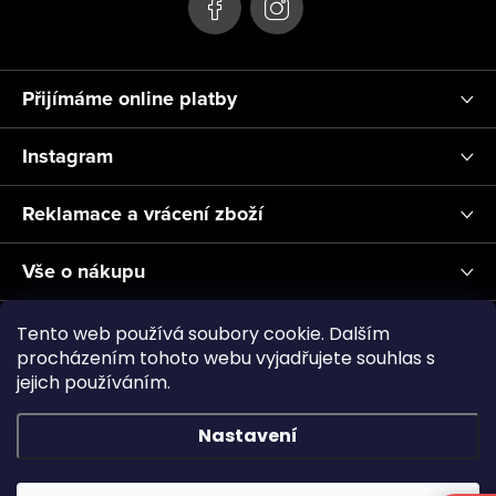
Přijímáme online platby
Instagram
Reklamace a vrácení zboží
Vše o nákupu
Informace pro Vás
Tento web používá soubory cookie. Dalším
procházením tohoto webu vyjadřujete souhlas s
jejich používáním.
Realizace a servis akvárií ↗
Plnění CO2
Showroom
Nastavení
Copyright 2026
Aquascape.cz
. Všechna práva vyhrazena.