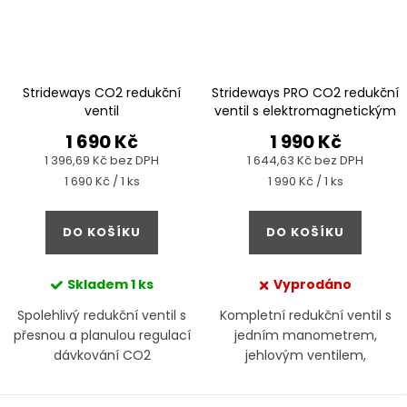
Strideways CO2 redukční
Strideways PRO CO2 redukční
ventil
ventil s elektromagnetickým
ventilem
1 690 Kč
1 990 Kč
1 396,69 Kč bez DPH
1 644,63 Kč bez DPH
Měrná
Měrná
1 690 Kč / 1 ks
1 990 Kč / 1 ks
cena:
cena:
DO KOŠÍKU
DO KOŠÍKU
Skladem
1 ks
Vyprodáno
Spolehlivý redukční ventil s
Kompletní redukční ventil s
přesnou a planulou regulací
jedním manometrem,
dávkování CO2
jehlovým ventilem,
počítadlem bublin a
elektromagnetickým