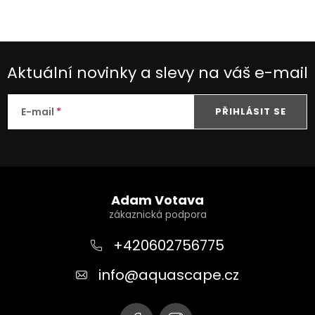
ventilem
Aktuální novinky a slevy na váš e-mail
E-mail
PŘIHLÁSIT SE
Z
á
Adam Votava
p
a
+420602756775
t
info
@
aquascape.cz
í