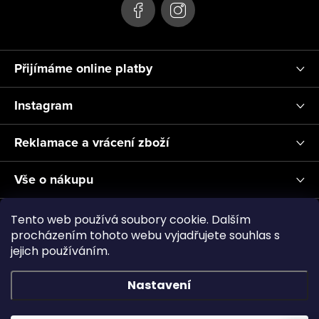
Přijímáme online platby
Instagram
Reklamace a vrácení zboží
Vše o nákupu
Informace pro Vás
Tento web používá soubory cookie. Dalším
procházením tohoto webu vyjadřujete souhlas s
jejich používáním.
Realizace a servis akvárií ↗
Plnění CO2
Showroom
Nastavení