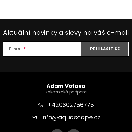
ventilem
Aktuální novinky a slevy na váš e-mail
E-mail
PŘIHLÁSIT SE
Z
á
Adam Votava
p
a
+420602756775
t
info
@
aquascape.cz
í