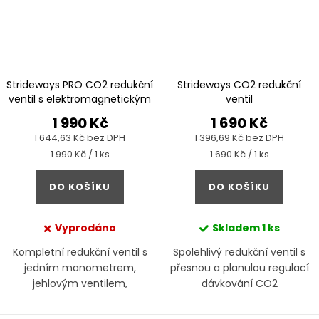
Strideways PRO CO2 redukční
Strideways CO2 redukční
ventil s elektromagnetickým
ventil
ventilem
1 990 Kč
1 690 Kč
1 644,63 Kč bez DPH
1 396,69 Kč bez DPH
Měrná
Měrná
1 990 Kč / 1 ks
1 690 Kč / 1 ks
cena:
cena:
DO KOŠÍKU
DO KOŠÍKU
Vyprodáno
Skladem
1 ks
Kompletní redukční ventil s
Spolehlivý redukční ventil s
jedním manometrem,
přesnou a planulou regulací
jehlovým ventilem,
dávkování CO2
počítadlem bublin a
elektromagnetickým