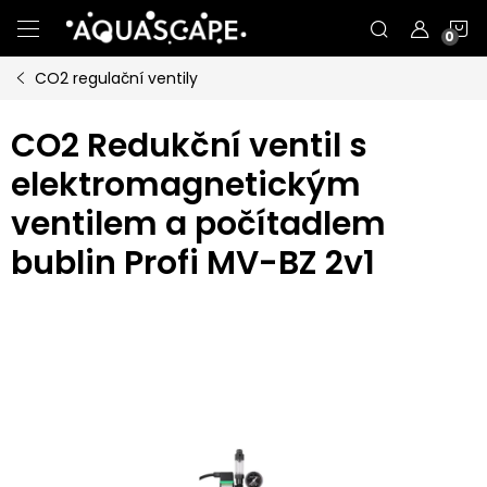
Přejít
N
na
obsah
CO2 regulační ventily
K
CO2 Redukční ventil s
elektromagnetickým
ventilem a počítadlem
bublin Profi MV-BZ 2v1