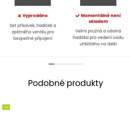
Vyprodáno
Momentálně není
skladem
Set přísavek, hadiček a
Velmi pružná a odolná
zpětného ventilu pro
hadička pro vedení oxidu
bezpečné připojení
uhličitého na delší
skleněných CO2 komponent
vzdálenosti od akvária
Tip