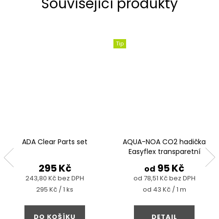
Související produkty
Tip
ADA Clear Parts set
AQUA-NOA CO2 hadička
Easyflex transparetní
295 Kč
95 Kč
od
243,80 Kč bez DPH
od 78,51 Kč bez DPH
Měrná
Měrná
295 Kč / 1 ks
od 43 Kč / 1 m
cena:
cena:
DO KOŠÍKU
DETAIL