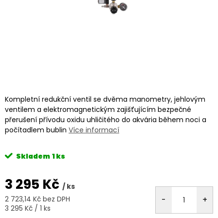
Kompletní redukční ventil se dvěma manometry, jehlovým
ventilem a elektromagnetickým zajišťujícím bezpečné
přerušení přívodu oxidu uhličitého do akvária během noci a
počítadlem bublin
Více informací
Skladem
1 ks
3 295 Kč
/ ks
2 723,14 Kč bez DPH
Měrná
3 295 Kč / 1 ks
cena: