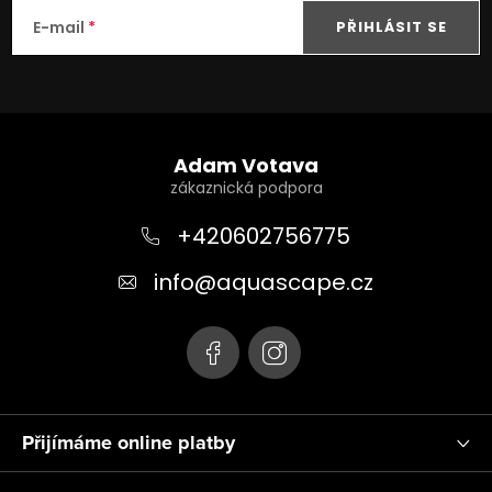
E-mail
PŘIHLÁSIT SE
Z
á
Adam Votava
p
a
+420602756775
t
info
@
aquascape.cz
í
Přijímáme online platby