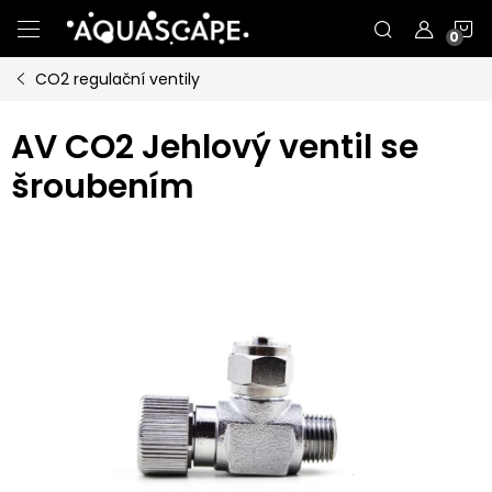
Přejít
N
na
obsah
CO2 regulační ventily
K
AV CO2 Jehlový ventil se
šroubením