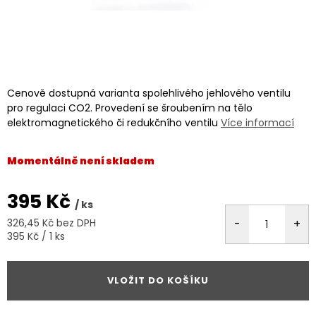
Cenově dostupná varianta spolehlivého jehlového ventilu
pro regulaci CO2. Provedení se šroubením na tělo
elektromagnetického či redukčního ventilu
Více informací
Momentálně není skladem
395 Kč
/ ks
326,45 Kč bez DPH
Měrná
395 Kč / 1 ks
cena:
VLOŽIT DO KOŠÍKU