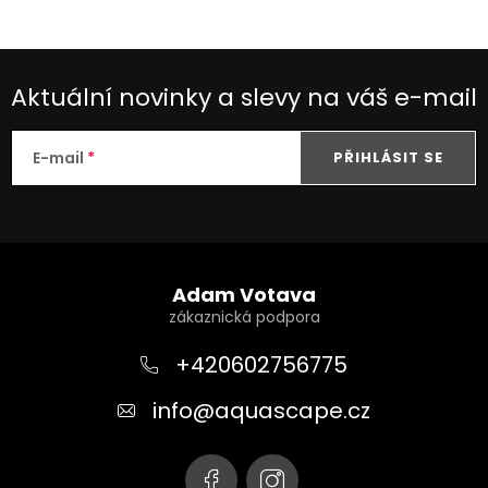
Aktuální novinky a slevy na váš e-mail
E-mail
PŘIHLÁSIT SE
Z
á
Adam Votava
p
a
+420602756775
t
info
@
aquascape.cz
í