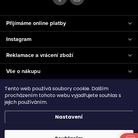
Přijímáme online platby
Instagram
Reklamace a vrácení zboží
Vše o nákupu
Informace pro Vás
Tento web používá soubory cookie. Dalším
procházením tohoto webu vyjadřujete souhlas s
jejich používáním.
Realizace a servis akvárií ↗
Plnění CO2
Showroom
Nastavení
Copyright 2026
Aquascape.cz
. Všechna práva vyhrazena.