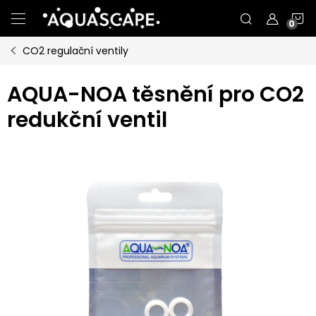
Přejít
N
na
obsah
CO2 regulační ventily
K
AQUA-NOA těsnění pro CO2
redukční ventil