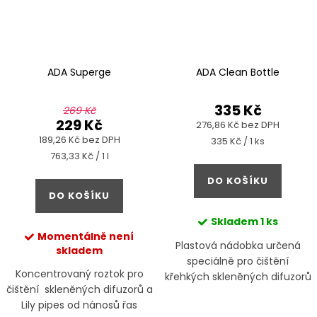
ADA Superge
ADA Clean Bottle
335 Kč
269 Kč
229 Kč
276,86 Kč bez DPH
189,26 Kč bez DPH
Měrná
335 Kč / 1 ks
cena:
Měrná
763,33 Kč / 1 l
cena:
DO KOŠÍKU
DO KOŠÍKU
Skladem
1 ks
Momentálně není
Plastová nádobka určená
skladem
speciálně pro čištění
Koncentrovaný roztok pro
křehkých skleněných difuzorů
čištění skleněných difuzorů a
a jiných komponent v roztoku
Lily pipes od nánosů řas
ADA Superge