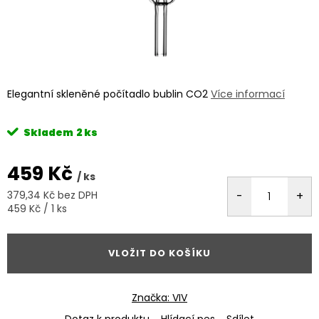
Elegantní skleněné počítadlo bublin CO2
Více informací
Skladem
2 ks
459 Kč
/ ks
379,34 Kč bez DPH
Měrná
459 Kč / 1 ks
cena:
VLOŽIT DO KOŠÍKU
Značka:
VIV
Dotaz k produktu
Hlídací pes
Sdílet