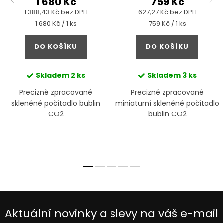
1 680 Kč
759 Kč
1 388,43 Kč bez DPH
627,27 Kč bez DPH
Měrná
Měrná
1 680 Kč / 1 ks
759 Kč / 1 ks
cena:
cena:
DO KOŠÍKU
DO KOŠÍKU
Skladem
2 ks
Skladem
3 ks
Precizně zpracované
Precizně zpracované
skleněné počítadlo bublin
miniaturní skleněné počítadlo
CO2
bublin CO2
Aktuální novinky a slevy na váš e-mail