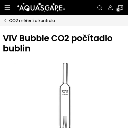
Přejít
N
na
obsah
CO2 měření a kontrola
K
VIV Bubble CO2 počítadlo
bublin