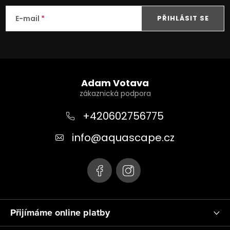
E-mail
PŘIHLÁSIT SE
Z
á
Adam Votava
p
a
+420602756775
t
info
@
aquascape.cz
í
Přijímáme online platby