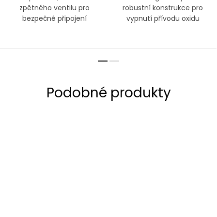
zpětného ventilu pro
robustní konstrukce pro
bezpečné připojení
vypnutí přívodu oxidu
skleněných CO2 komponent
uhličitého do akvária v noci