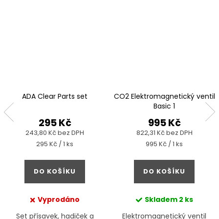
ADA Clear Parts set
CO2 Elektromagnetický ventil
Basic 1
295 Kč
995 Kč
243,80 Kč bez DPH
822,31 Kč bez DPH
Měrná
Měrná
295 Kč / 1 ks
995 Kč / 1 ks
cena:
cena:
DO KOŠÍKU
DO KOŠÍKU
Vyprodáno
Skladem
2 ks
Set přísavek, hadiček a
Elektromagnetický ventil