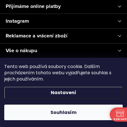
Přijímáme online platby
Instagram
Reklamace a vrácení zboží
Vše o nákupu
Informace pro Vás
Tento web používá soubory cookie. Dalším
procházením tohoto webu vyjadřujete souhlas s
jejich používáním.
Realizace a servis akvárií ↗
Plnění CO2
Showroom
Nastavení
Copyright 2026
Aquascape.cz
. Všechna práva vyhrazena.
Souhlasím
Vytvořil Shoptet
Zobrazit
N