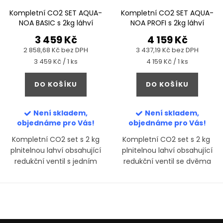
Kompletní CO2 SET AQUA-
Kompletní CO2 SET AQUA-
NOA BASIC s 2kg láhví
NOA PROFI s 2kg láhví
3 459 Kč
4 159 Kč
2 858,68 Kč bez DPH
3 437,19 Kč bez DPH
Měrná
Měrná
3 459 Kč / 1 ks
4 159 Kč / 1 ks
cena:
cena:
DO KOŠÍKU
DO KOŠÍKU
Není skladem,
Není skladem,
objednáme pro Vás!
objednáme pro Vás!
Kompletní CO2 set s 2 kg
Kompletní CO2 set s 2 kg
plnitelnou lahví obsahující
plnitelnou lahví obsahující
redukční ventil s jedním
redukční ventil se dvěma
manometrem a jehlovým
manometry, jehlovým
ventilem.
ventilem a zpětným ventilem