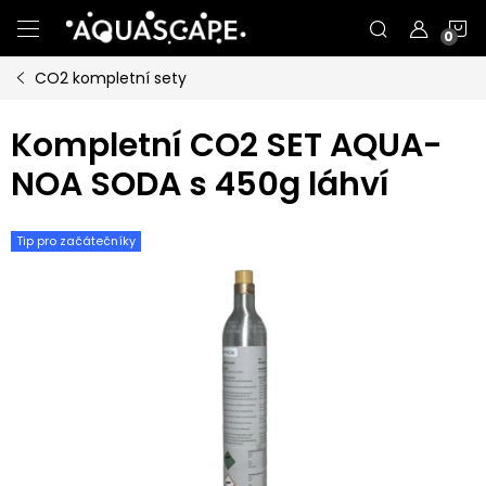
Přejít
N
na
obsah
CO2 kompletní sety
K
Kompletní CO2 SET AQUA-
NOA SODA s 450g láhví
Tip pro začátečníky