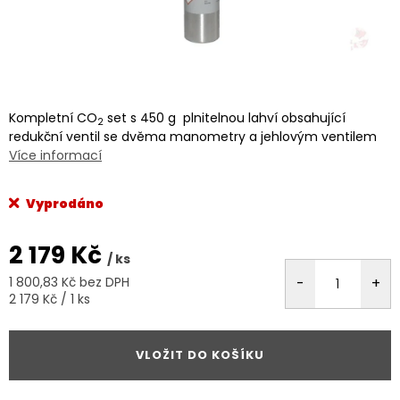
Kompletní CO
set s 450 g plnitelnou lahví obsahující
2
redukční ventil se dvěma manometry a jehlovým ventilem
Více informací
Vyprodáno
2 179 Kč
/ ks
1 800,83 Kč bez DPH
Měrná
2 179 Kč / 1 ks
cena:
VLOŽIT DO KOŠÍKU