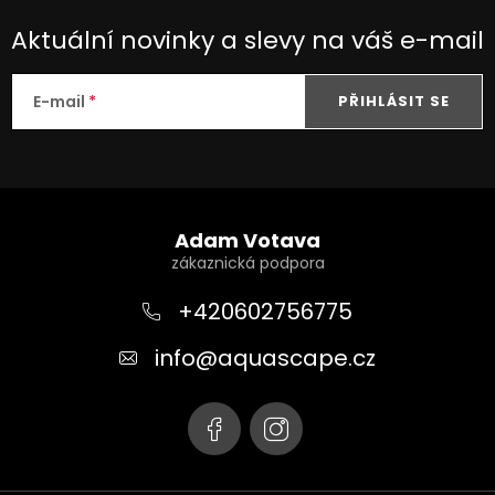
Aktuální novinky a slevy na váš e-mail
E-mail
PŘIHLÁSIT SE
Z
á
Adam Votava
p
a
+420602756775
t
info
@
aquascape.cz
í