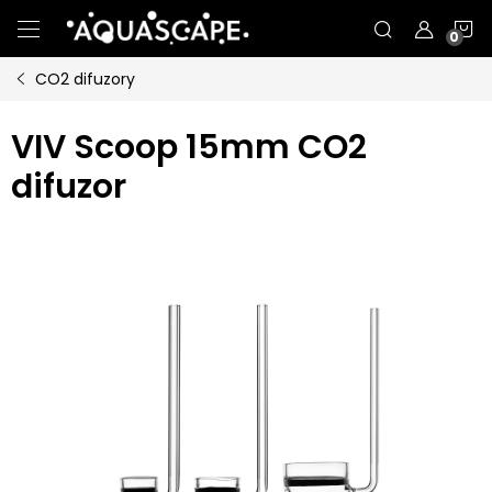
Přejít
N
na
obsah
CO2 difuzory
K
VIV Scoop 15mm CO2
difuzor