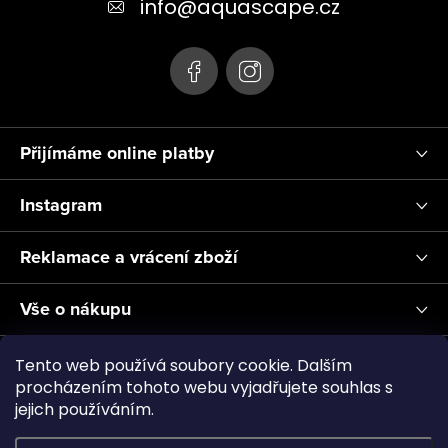
t
info
@
aquascape.cz
í
Přijímáme online platby
Instagram
Reklamace a vrácení zboží
Vše o nákupu
Informace pro Vás
Tento web používá soubory cookie. Dalším
procházením tohoto webu vyjadřujete souhlas s
jejich používáním.
Realizace a servis akvárií ↗
Plnění CO2
Showroom