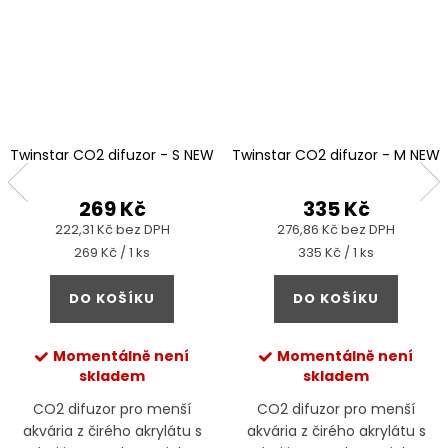
Twinstar CO2 difuzor - S NEW
Twinstar CO2 difuzor - M NEW
269 Kč
335 Kč
222,31 Kč bez DPH
276,86 Kč bez DPH
Měrná
Měrná
269 Kč / 1 ks
335 Kč / 1 ks
cena:
cena:
DO KOŠÍKU
DO KOŠÍKU
Momentálně není
Momentálně není
skladem
skladem
CO2 difuzor pro menší
CO2 difuzor pro menší
akvária z čirého akrylátu s
akvária z čirého akrylátu s