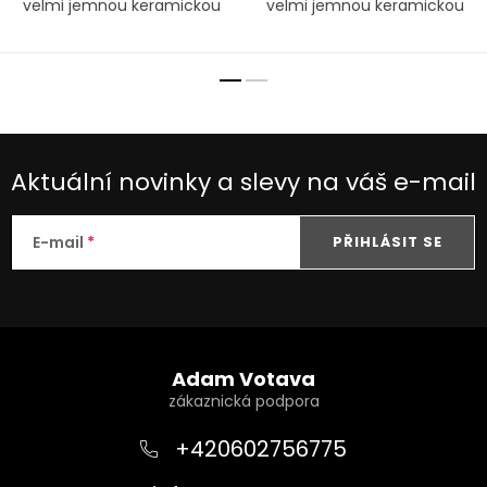
velmi jemnou keramickou
velmi jemnou keramickou
membránou
membránou
Aktuální novinky a slevy na váš e-mail
E-mail
PŘIHLÁSIT SE
Z
á
Adam Votava
p
a
+420602756775