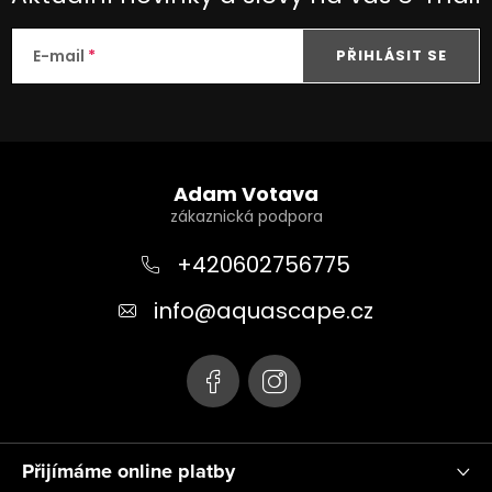
E-mail
PŘIHLÁSIT SE
Z
á
Adam Votava
p
a
+420602756775
t
info
@
aquascape.cz
í
Přijímáme online platby