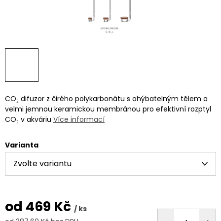
CO₂ difuzor z čirého polykarbonátu s ohýbatelným tělem a
velmi jemnou keramickou membránou pro efektivní rozptyl
CO₂ v akváriu
Více informací
Varianta
od
469 Kč
/ ks