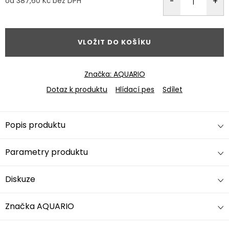
od
387,60 Kč
bez DPH
Měrná
cena:
VLOŽIT DO KOŠÍKU
Značka:
AQUARIO
Dotaz k produktu
Hlídací pes
Sdílet
Popis produktu
Parametry produktu
Diskuze
Značka
AQUARIO