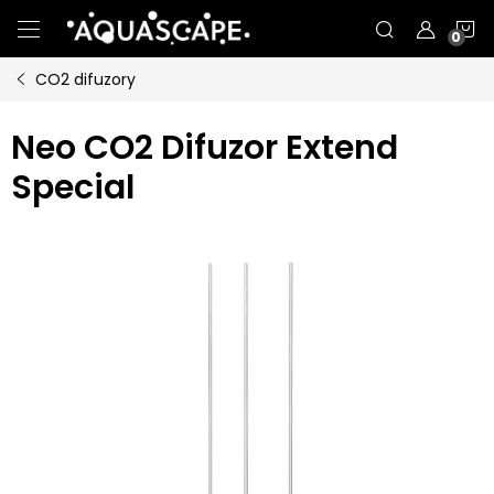
Přejít
N
na
obsah
CO2 difuzory
K
Neo CO2 Difuzor Extend
Special