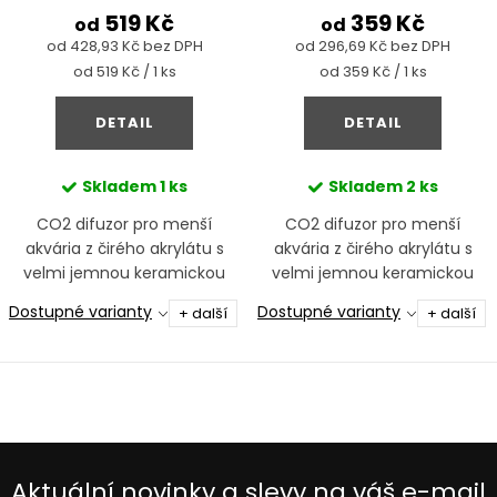
519 Kč
359 Kč
od
od
od 428,93 Kč bez DPH
od 296,69 Kč bez DPH
Měrná
Měrná
od 519 Kč / 1 ks
od 359 Kč / 1 ks
cena:
cena:
DETAIL
DETAIL
Skladem
1 ks
Skladem
2 ks
CO2 difuzor pro menší
CO2 difuzor pro menší
akvária z čirého akrylátu s
akvária z čirého akrylátu s
velmi jemnou keramickou
velmi jemnou keramickou
membránou
membránou
Dostupné varianty
Dostupné varianty
+ další
+ další
Aktuální novinky a slevy na váš e-mail