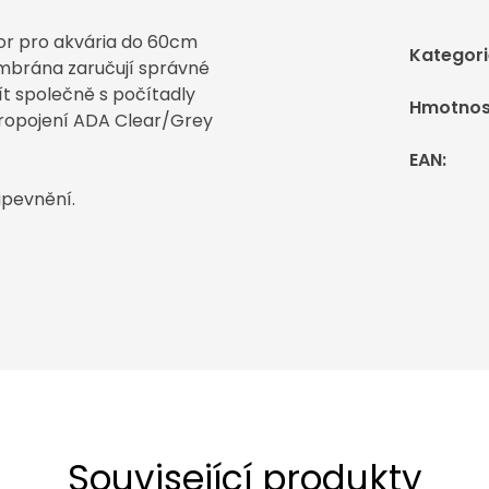
zor pro akvária do 60cm
Kategori
membrána zaručují správné
t společně s počítadly
Hmotnos
ropojení ADA Clear/Grey
EAN
:
upevnění.
Související produkty