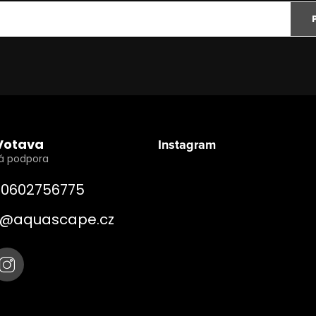
Votava
Instagram
0602756775
@
aquascape.cz