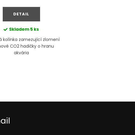
cena:
DETAIL
Skladem
5 ks
á kolínka zamezující zlomení
onové CO2 hadičky o hranu
akvária
ail