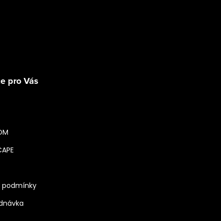
Sledovat na Instagra
e pro Vás
OM
CAPE
 podmínky
ednávka