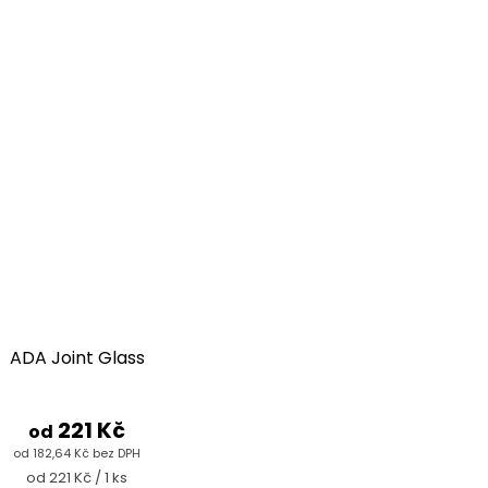
ADA Joint Glass
221 Kč
od
od 182,64 Kč bez DPH
Měrná
od 221 Kč / 1 ks