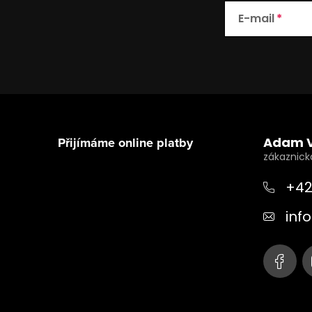
E-mail
Z
á
Přijímáme online platby
Adam 
p
a
+42
t
info
í