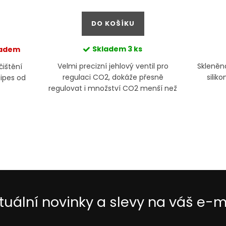
cena:
DO KOŠÍKU
Skladem
3 ks
ladem
Velmi precizní jehlový ventil pro
Skleněn
čištění
regulaci CO2, dokáže přesně
silik
pipes od
regulovat i množství CO2 menší než
jednu bublinku za vteřinu
tuální novinky a slevy na váš e-m