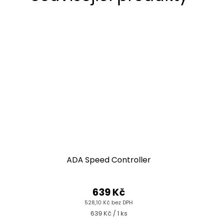
ADA Speed Controller
639 Kč
528,10 Kč bez DPH
Měrná
639 Kč / 1 ks