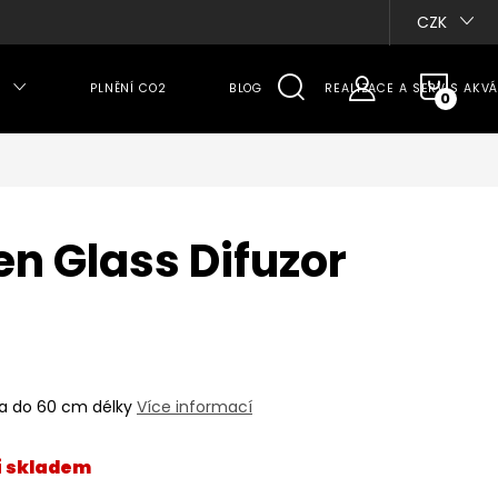
CZK
NÁKU
PLNĚNÍ CO2
BLOG
REALIZACE A SERVIS AKVÁ
KOŠÍ
en Glass Difuzor
ria do 60 cm délky
Více informací
í skladem