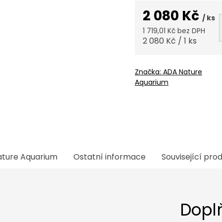
2 080 Kč
/ ks
1 719,01 Kč bez DPH
Měrná
2 080 Kč / 1 ks
cena:
Značka:
ADA Nature
Aquarium
ture Aquarium
Ostatní informace
Související pro
Dopl