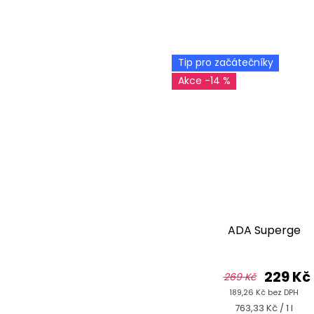
Tip pro začátečníky
-14 %
ADA Superge
229 Kč
269 Kč
189,26 Kč bez DPH
Měrná
763,33 Kč / 1 l