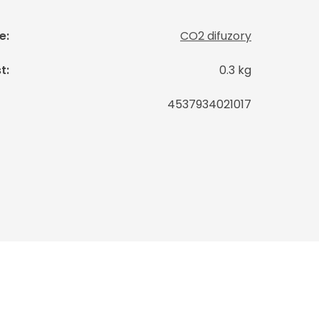
e
:
CO2 difuzory
t
:
0.3 kg
4537934021017