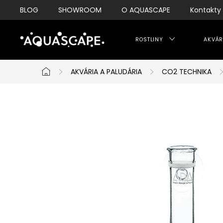
Přejít
BLOG
SHOWROOM
O AQUASCAPE
Kontakty
na
obsah
ROSTLINY
AKVÁR
AKVÁRIA A PALUDÁRIA
CO2 TECHNIKA
Domů