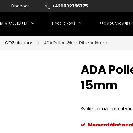
Obchodní podmínky
+420602756775
Moje objednávka
IA A PALUDÁRIA
ŽIVOČICHOVÉ
PRO AQUASCAPERY
CO2 difuzory
ADA Pollen Glass Difuzor 15mm
ADA Poll
15mm
Kvalitní difuzor pro akvá
Momentálně nen