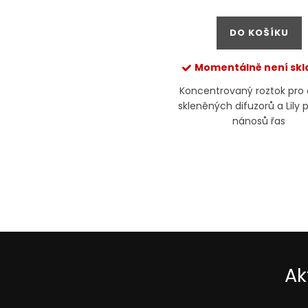
cena:
DO KOŠÍKU
Momentálně není sk
Koncentrovaný roztok pro 
skleněných difuzorů a Lily 
nánosů řas
Ak