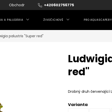
Obchodní podmínky
+420602756775
Moje objednávka
IA A PALUDÁRIA
ŽIVOČICHOVÉ
PRO AQUASCAPERY
igia palustris "Super red"
Ludwigia
red"
Drobný druh červenající 
Varianta