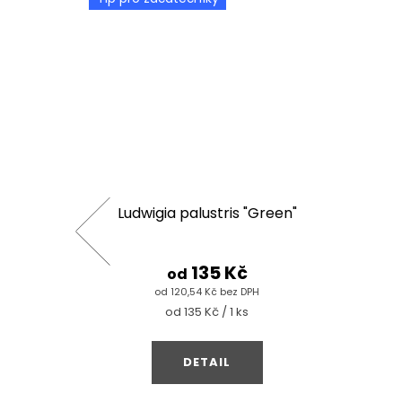
Iron
Ludwigia palustris "Green"
135 Kč
od
od 120,54 Kč bez DPH
Měrná
od 135 Kč / 1 ks
cena:
DETAIL