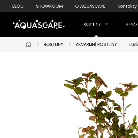
Přejít
BLOG
SHOWROOM
O AQUASCAPE
Kontakty
na
obsah
ROSTLINY
AKVÁR
ROSTLINY
AKVARIJNÍ ROSTLINY
Ludw
Domů