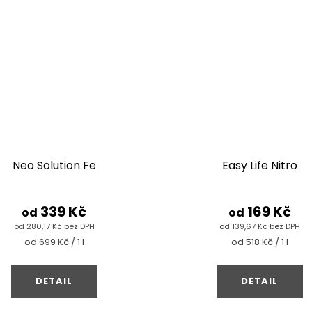
Neo Solution Fe
Easy Life Nitro
339 Kč
169 Kč
od
od
od 280,17 Kč bez DPH
od 139,67 Kč bez DPH
Měrná
Měrná
od 699 Kč / 1 l
od 518 Kč / 1 l
cena:
cena:
DETAIL
DETAIL