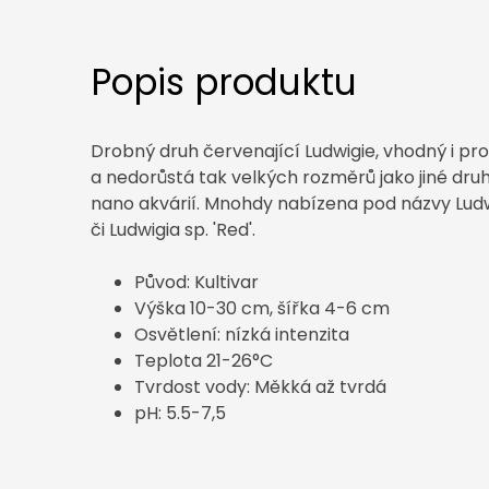
Popis produktu
Drobný druh červenající Ludwigie, vhodný i pro
a nedorůstá tak velkých rozměrů jako jiné druhy
nano akvárií. Mnohdy nabízena pod názvy Ludwi
či Ludwigia sp. 'Red'.
Původ: Kultivar
Výška 10-30 cm, šířka 4-6 cm
Osvětlení: nízká intenzita
Teplota 21-26°C
Tvrdost vody: Měkká až tvrdá
pH: 5.5-7,5