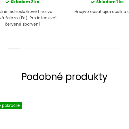
Skladem
2 ks
Skladem
1 ks
lné jednosložkové hnojivo.
Hnojivo obsahující dusík a d
á železo (Fe). Pro intenzivní
červené zbarvení
o pokročilé