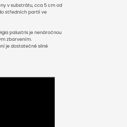
ěny
v substrátu,
cca 5
cm od
o středních partií ve
igia palustris je ne
náročnou
vým zbarvením.
í je dostatečně silné