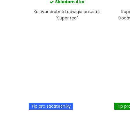
Skladem
4 ks
ahující
Kultivar drobné Ludwigie palustris
Kapa
é forrmě
"Super red"
Dodáv
y
Tip pro začátečníky
Tip pr