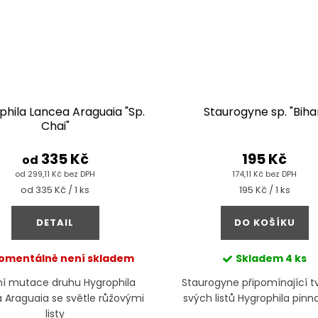
phila Lancea Araguaia "Sp.
Staurogyne sp. "Biha
Chai"
335 Kč
195 Kč
od
od 299,11 Kč bez DPH
174,11 Kč bez DPH
Měrná
Měrná
od 335 Kč / 1 ks
195 Kč / 1 ks
cena:
cena:
DETAIL
DO KOŠÍKU
omentálně není skladem
Skladem
4 ks
tní mutace druhu Hygrophila
Staurogyne připomínající 
 Araguaia se světle růžovými
svých listů Hygrophila pinna
listy