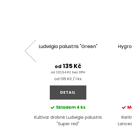
Pearl"
Ludwigia palustris "Green"
Hygro
135 Kč
od
od 120,54 Kč bez DPH
Měrná
od 135 Kč / 1 ks
cena:
DETAIL
kladem
Skladem
4 ks
M
s listy v
Kultivar drobné Ludwigie palustris
Rari
 tmavě
"Super red"
Lancea
ný jako