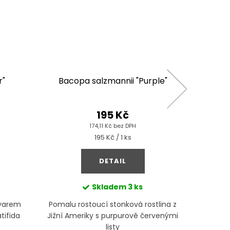
r"
Bacopa salzmannii "Purple"
Rot
195 Kč
174,11 Kč bez DPH
Měrná
195 Kč / 1 ks
cena:
DETAIL
Skladem
3 ks
Mom
tvarem
Pomalu rostoucí stonková rostlina z
Unikátn
tifida
Jižní Ameriky s purpurově červenými
také jak
listy