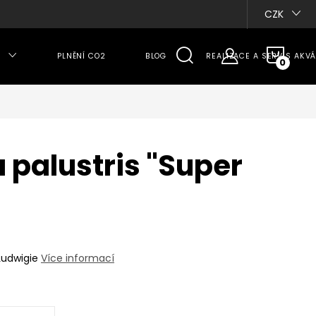
CZK
NÁKU
PLNĚNÍ CO2
BLOG
REALIZACE A SERVIS AKVÁ
KOŠÍ
 palustris "Super
Ludwigie
Více informací