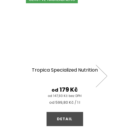
Tropica Specialized Nutrition
179 Kč
od
od 147,93 Kč bez DPH
Měrná
od 599,80 Kč / 1 l
cena:
DETAIL