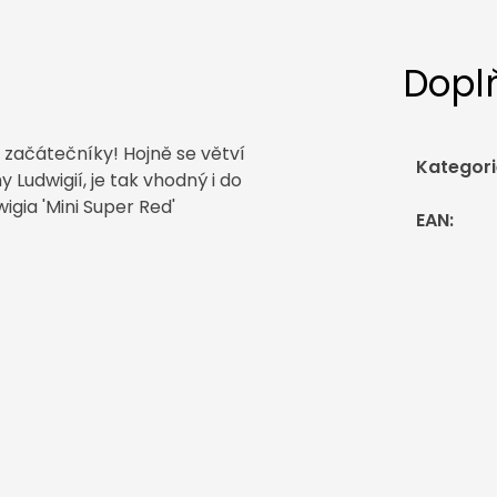
Dopl
 začátečníky! Hojně se větví
Kategori
 Ludwigií, je tak vhodný i do
gia 'Mini Super Red'
EAN
: