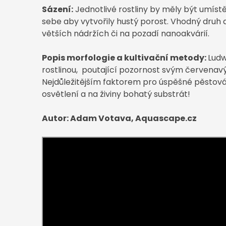
Sázení
:
Jednotlivé
rostliny
by měly být
umíst
sebe aby vytvořily hustý porost. Vhodný druh d
větších nádržích či na pozadí nanoakvárií.
Popis
morfologie
a
kultivační metody
:
Ludw
rostlinou, poutající pozornost svým červena
Nejdůležitějším faktorem pro úspěšné pěstován
osvětlení a na živiny bohatý substrát!
Autor: Adam Votava, Aquascape.cz