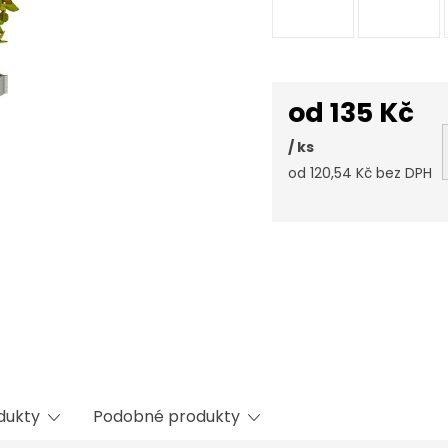
od
135 Kč
/ ks
od
120,54 Kč
bez DPH
Měrná
cena:
odukty
Podobné produkty