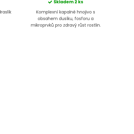
Skladem
2 ks
raslík
Komplexní kapalné hnojivo s
Hnojivo d
obsahem dusíku, fosforu a
mikroprvků pro zdravý růst rostlin.
Praktická pumpička umožňuje
snadné dávkování.