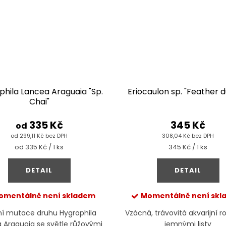
phila Lancea Araguaia "Sp.
Eriocaulon sp. "Feather d
Chai"
335 Kč
345 Kč
od
od 299,11 Kč bez DPH
308,04 Kč bez DPH
Měrná
Měrná
od 335 Kč / 1 ks
345 Kč / 1 ks
cena:
cena:
DETAIL
DETAIL
omentálně není skladem
Momentálně není sk
tní mutace druhu Hygrophila
Vzácná, trávovitá akvarijní ro
 Araguaia se světle růžovými
jemnými listy