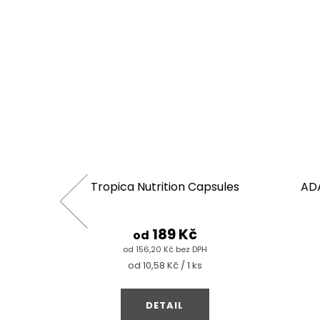
trition
Tropica Nutrition Capsules
ADA
189 Kč
od
od 156,20 Kč bez DPH
Měrná
od 10,58 Kč / 1 ks
cena:
DETAIL