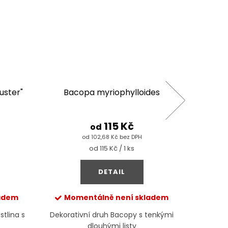
uster"
Bacopa myriophylloides
Rot
115 Kč
od
od 102,68 Kč bez DPH
Měrná
od 115 Kč / 1 ks
cena:
DETAIL
ladem
Momentálně není skladem
Mom
stlina s
Dekorativní druh Bacopy s tenkými
Unikátn
dlouhými listy
také jak