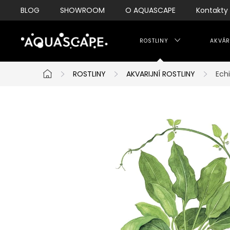
Přejít
BLOG
SHOWROOM
O AQUASCAPE
Kontakty
na
obsah
ROSTLINY
AKVÁR
ROSTLINY
AKVARIJNÍ ROSTLINY
Ech
Domů