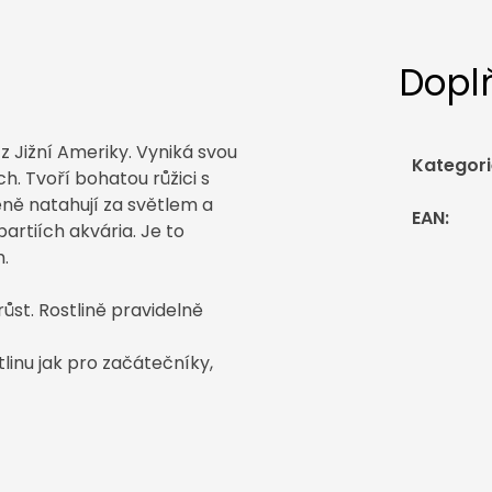
Dopl
z Jižní Ameriky. V
yniká svou
Kategori
h. Tvoří bohatou růžici s
zeně natahují za světlem a
EAN
:
partiích akvária.
Je to
.
st. Rostlině pravidelně
linu jak pro začátečníky,