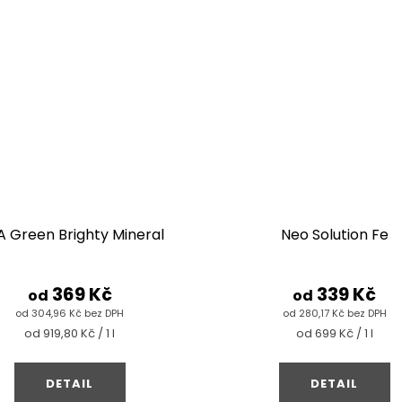
 Green Brighty Mineral
Neo Solution Fe
369 Kč
339 Kč
od
od
od 304,96 Kč bez DPH
od 280,17 Kč bez DPH
Měrná
Měrná
od 919,80 Kč / 1 l
od 699 Kč / 1 l
cena:
cena:
DETAIL
DETAIL