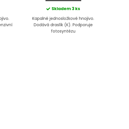
Skladem
3 ks
jivo.
Kapalné jednosložkové hnojivo.
Dodává ak
enzivní
Dodává draslík (K). Podporuje
nezbytné 
fotosyntézu
růst. K
pr