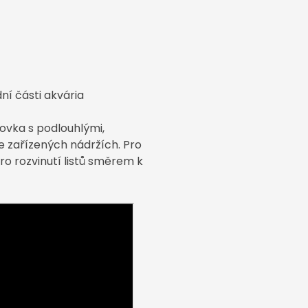
ní části akvária
vka s podlouhlými,
še zařízených nádržích. Pro
ro rozvinutí listů směrem k