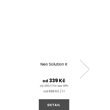
ČERSTV
Neo Solution K
Trop
339 Kč
od
od 280,17 Kč bez DPH
Měrná
od 699 Kč / 1 l
cena:
DETAIL