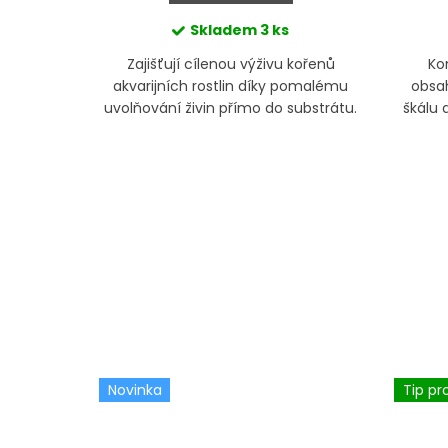
Skladem
3 ks
ivo s
Zajišťují cílenou výživu kořenů
Ko
ru a
akvarijních rostlin díky pomalému
obsah
rostlin.
uvolňování živin přímo do substrátu.
škálu 
ožňuje
Podporuje růst.
pro 
.
Novinka
Tip pr