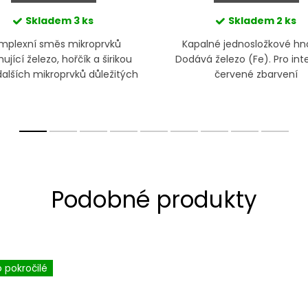
Skladem
3 ks
Skladem
2 ks
mplexní směs mikroprvků
Kapalné jednosložkové hno
ující železo, hořčík a širikou
Dodává železo (Fe). Pro int
dalších mikroprvků důležitých
červené zbarvení
správný vývoj nových listů a
pigmentu rostlin
o pokročilé