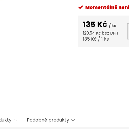
Momentálně nen
135 Kč
/ ks
120,54 Kč bez DPH
Měrná
135 Kč / 1 ks
cena:
odukty
Podobné produkty