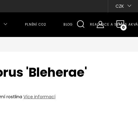
CZK
NÁKU
PLNĚNÍ CO2
BLOG
REALIZACE A SERVIS AKVÁ
KOŠÍ
rus 'Bleherae'
ní rostlina
Více informací