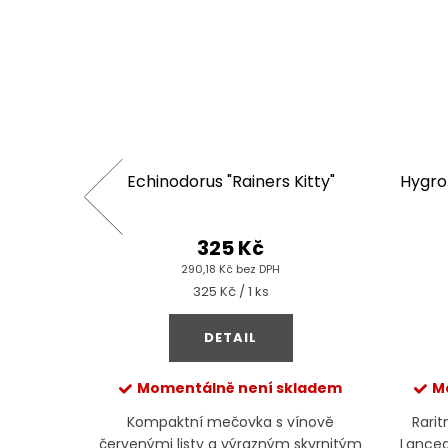
ar"
Echinodorus "Rainers Kitty"
Hygro
325 Kč
290,18 Kč bez DPH
Měrná
325 Kč / 1 ks
cena:
DETAIL
Momentálně není skladem
M
 tvarem
Kompaktní mečovka s vínově
Rari
natifida
červenými listy a výrazným skvrnitým
Lancea