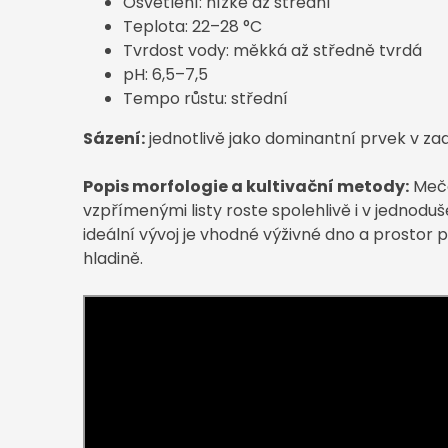
Osvětlení: nízké až střední
Teplota: 22–28 °C
Tvrdost vody: měkká až středně tvrdá
pH: 6,5–7,5
Tempo růstu: střední
Sázení:
jednotlivě jako dominantní prvek v zad
Popis morfologie a kultivační metody:
Mečo
vzpřímenými listy roste spolehlivě i v jednodu
ideální vývoj je vhodné výživné dno a prostor p
hladině.