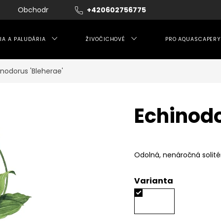
Obchodní podmínky
+420602756775
Moje objednávka
IA A PALUDÁRIA
ŽIVOČICHOVÉ
PRO AQUASCAPERY
inodorus 'Bleherae'
Echinodo
Odolná, nenáročná solitér
Varianta