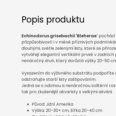
Popis produktu
Echinodorus grisebachii 'Bleherae'
pochází 
přizpůsobivostí i v méně příznivých podmínkác
dlouhými, světle zelenými listy, které se přiro
vytvářejí elegantní vertikální prvek v zadních 
nenáročný druh, který dorůstá výšky 20-50 cm
Vysazením do výživného substrátu podpoříte rů
odstraňujte starší listy zaštipováním.
Jedná se o odolnou a nenáročnou solitérní rost
tak pro zkušenější akvaristy s velkými akvárii.
Původ: Jižní Amerika
Výška: 20–30+ cm, šířka 20–40 cm