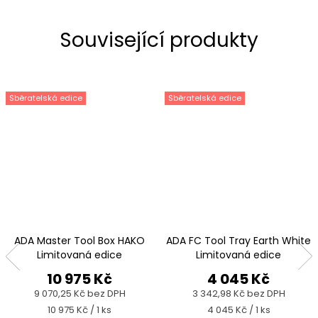
Související produkty
Sběratelská edice
Sběratelská edice
ADA Master Tool Box HAKO
ADA FC Tool Tray Earth White
Limitovaná edice
Limitovaná edice
10 975 Kč
4 045 Kč
9 070,25 Kč bez DPH
3 342,98 Kč bez DPH
Měrná
Měrná
10 975 Kč / 1 ks
4 045 Kč / 1 ks