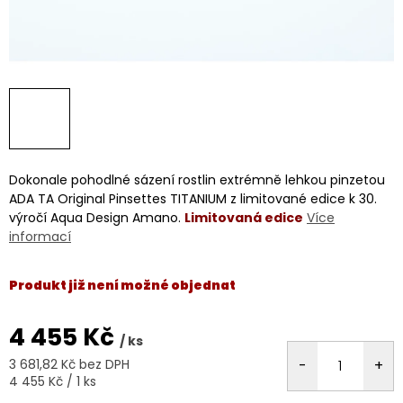
Dokonale pohodlné sázení rostlin extrémně lehkou pinzetou
ADA TA Original Pinsettes TITANIUM z limitované edice k 30.
výročí Aqua Design Amano.
Limitovaná edice
Více
informací
Produkt již není možné objednat
4 455 Kč
/ ks
3 681,82 Kč bez DPH
Měrná
4 455 Kč / 1 ks
cena: