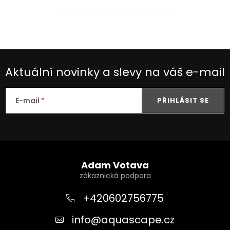
echinodory, aponogetony,
ale bez problému s nimi
uchopíte i jemné stonkové
rostliny
Aktuální novinky a slevy na váš e-mail
E-mail
PŘIHLÁSIT SE
Z
á
Adam Votava
p
a
+420602756775
t
info
@
aquascape.cz