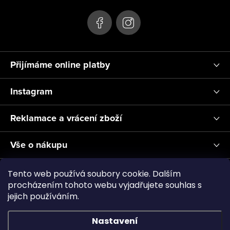
í
Přijímáme online platby
Instagram
Reklamace a vrácení zboží
Vše o nákupu
Informace pro Vás
Tento web používá soubory cookie. Dalším
procházením tohoto webu vyjadřujete souhlas s
jejich používáním.
Realizace a servis akvárií ↗
Plnění CO2
Showroom
Nastavení