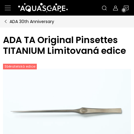
Přejít
N
na
obsah
ADA 30th Anniversary
K
ADA TA Original Pinsettes
TITANIUM Limitovaná edice
Sběratelská edice