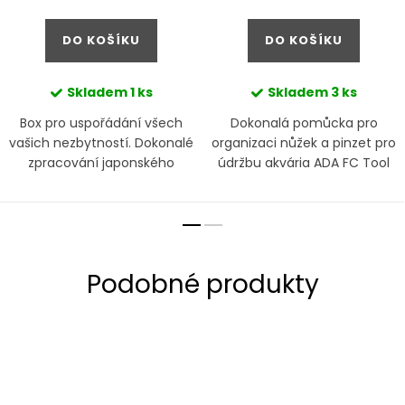
cena:
cena:
DO KOŠÍKU
DO KOŠÍKU
Skladem
1 ks
Skladem
3 ks
Box pro uspořádání všech
Dokonalá pomůcka pro
vašich nezbytností. Dokonalé
organizaci nůžek a pinzet pro
zpracování japonského
údržbu akvária ADA FC Tool
dřeva. ADA Master Tool Box
Tray z limitované edice k 30.
HAKO z limitované edice k 30.
výročí Aqua Design
výroční Aqua Design...
Amano. Limitovaná edice