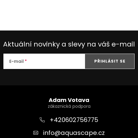
Aktuální novinky a slevy na váš e-mail
E-mail
PŘIHLÁSIT SE
Z
á
Adam Votava
p
a
+420602756775
t
info
@
aquascape.cz