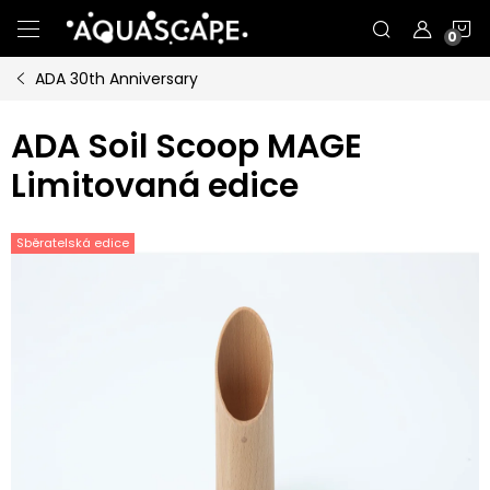
Přejít
N
na
obsah
ADA 30th Anniversary
K
ADA Soil Scoop MAGE
Limitovaná edice
Sběratelská edice