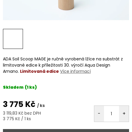
ADA Soil Scoop MAGE je ručně vyrobená lžíce na substrát z
limitované edice k příležitosti 30. výročí Aqua Design
Amano.
Limitovaná edice
Více informací
Skladem
(1 ks)
3 775 Kč
/ ks
3 119,83 Kč bez DPH
Měrná
3 775 Kč / 1 ks
cena: