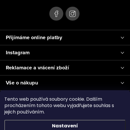
í
Přijímáme online platby
Instagram
Reklamace a vrácení zboží
Vše o nákupu
Informace pro Vás
Tento web používá soubory cookie. Dalším
procházením tohoto webu vyjadřujete souhlas s
jejich používáním.
Realizace a servis akvárií ↗
Plnění CO2
Showroom
Nastavení