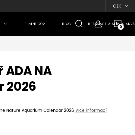
CZK
NÁKU
PLNĚNÍ CO2
BLOG
REALIZACE A SERVIS AKVÁ
KOŠÍ
ř ADA NA
r 2026
 The Nature Aquarium Calendar 2026
Více informací