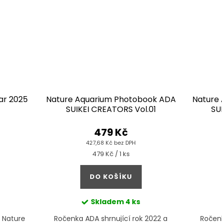
ar 2025
Nature Aquarium Photobook ADA
Nature
SUIKEI CREATORS Vol.01
SU
479 Kč
427,68 Kč bez DPH
Měrná
479 Kč / 1 ks
cena:
DO KOŠÍKU
Skladem
4 ks
e Nature
Ročenka ADA shrnující rok 2022 a
Ročenk