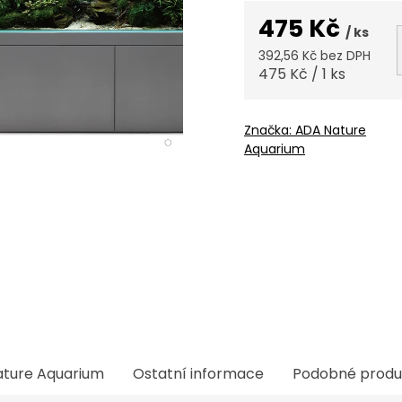
475 Kč
/ ks
392,56 Kč bez DPH
Měrná
475 Kč / 1 ks
cena:
Značka:
ADA Nature
Aquarium
ture Aquarium
Ostatní informace
Podobné produ