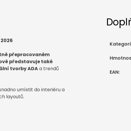
Dopl
 2026
Kategori
tně přepracovaném
Hmotnos
ově představuje také
ální tvorby ADA
a trendů
EAN
:
nadno umístit do interiéru a
ch layoutů.