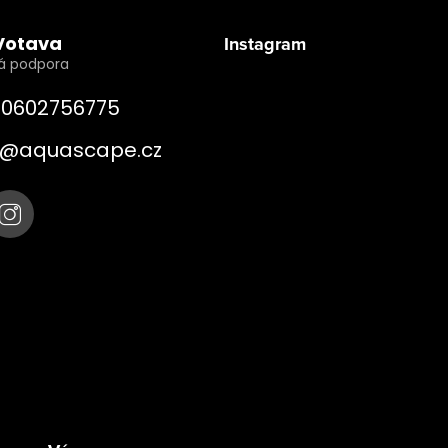
Votava
Instagram
0602756775
@
aquascape.cz
Sledovat na Instagra