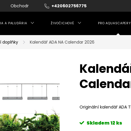
Obchodní podmínky
+420602756775
Moje objednávka
IA A PALUDÁRIA
ŽIVOČICHOVÉ
PRO AQUASCAPERY
í doplňky
Kalendář ADA NA Calendar 2026
Kalendá
Calenda
Originální kalendář ADA
Skladem
12 ks