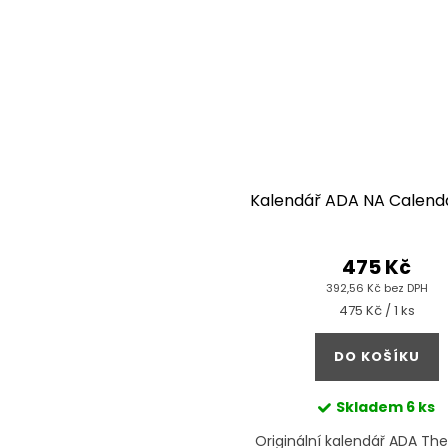
Kalendář ADA NA Calend
475 Kč
392,56 Kč bez DPH
Měrná
475 Kč / 1 ks
cena:
DO KOŠÍKU
Skladem
6 ks
Originální kalendář ADA Th