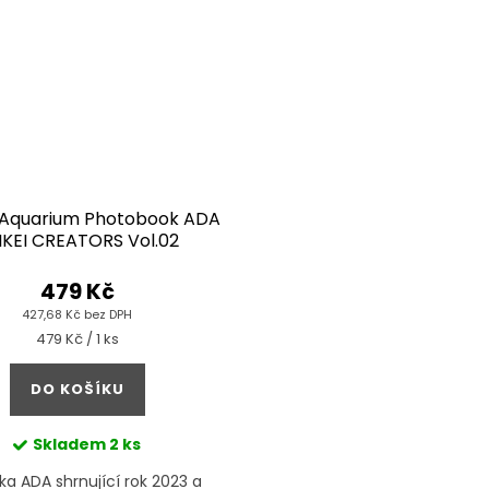
 Aquarium Photobook ADA
IKEI CREATORS Vol.02
479 Kč
427,68 Kč bez DPH
Měrná
479 Kč / 1 ks
cena:
DO KOŠÍKU
Skladem
2 ks
a ADA shrnující rok 2023 a