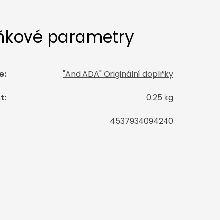
ňkové parametry
e
:
"And ADA" Originální doplňky
t
:
0.25 kg
4537934094240