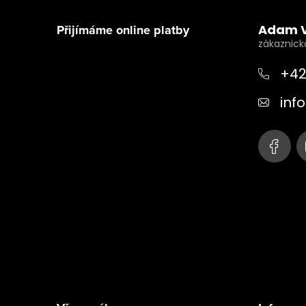
á
Přijímáme online platby
Adam 
p
a
+42
t
info
í