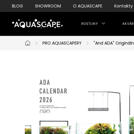
Přejít
BLOG
SHOWROOM
O AQUASCAPE
Kontakty
na
obsah
ROSTLINY
AKVÁR
PRO AQUASCAPERY
"And ADA" Origináln
Domů