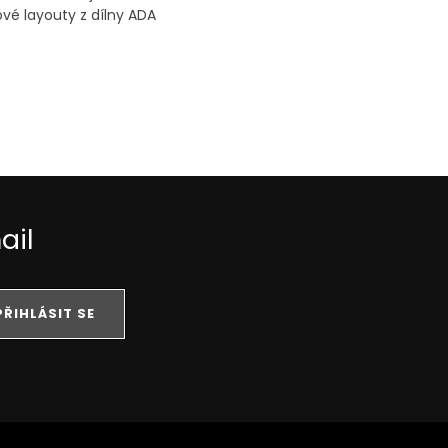
vé layouty z dílny ADA
ail
PŘIHLÁSIT SE