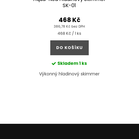
SK-01
468 Kč
386,78 Kč bez DPH
Měrná
468 Kč / 1 ks
cena:
DO KOŠÍKU
Skladem
1 ks
Výkonný hladinový skimmer