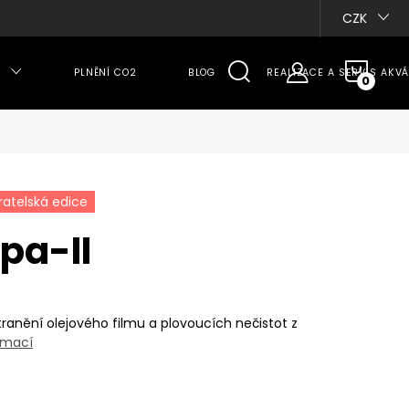
CZK
NÁKU
PLNĚNÍ CO2
BLOG
REALIZACE A SERVIS AKVÁ
KOŠÍ
ratelská edice
pa-II
ranění olejového filmu a plovoucích nečistot
z
rmací