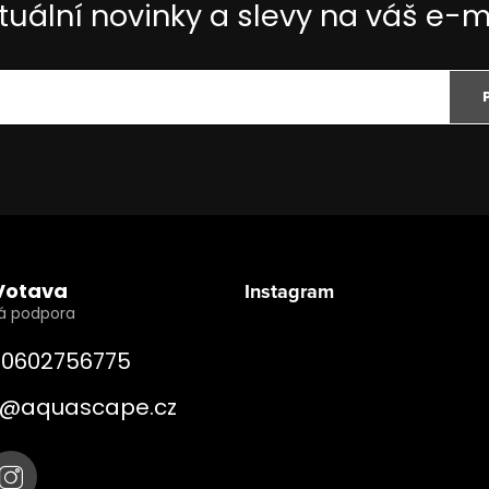
tuální novinky a slevy na váš e-m
Votava
Instagram
0602756775
@
aquascape.cz