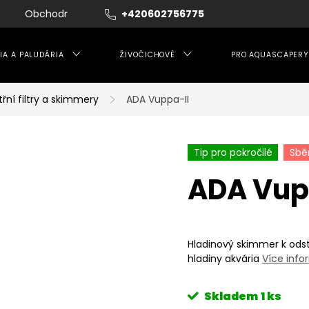
Obchodní podmínky
+420602756775
Moje objednávka
IA A PALUDÁRIA
ŽIVOČICHOVÉ
PRO AQUASCAPERY
třní filtry a skimmery
ADA Vuppa-II
Tip pro pokročilé
Sbě
ADA Vup
Hladinový skimmer k odst
hladiny akvária
Více info
Skladem
1 ks