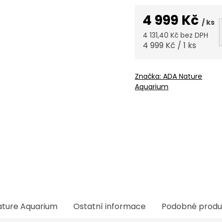
4 999 Kč
/ ks
4 131,40 Kč bez DPH
Měrná
4 999 Kč / 1 ks
cena:
Značka:
ADA Nature
Aquarium
ture Aquarium
Ostatní informace
Podobné produ