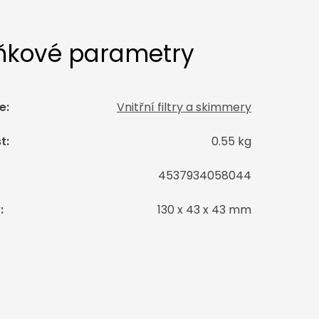
ňkové parametry
e
:
Vnitřní filtry a skimmery
t
:
0.55 kg
4537934058044
y
:
130 x 43 x 43 mm