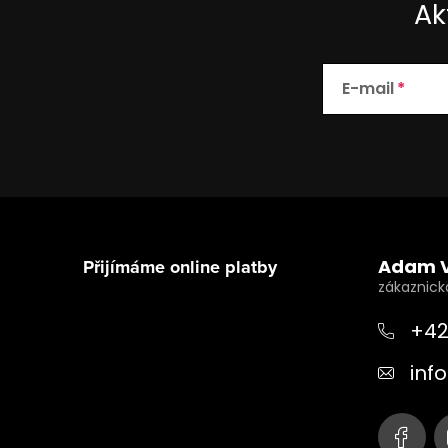
Ak
E-mail
Z
á
Přijímáme online platby
Adam 
p
a
+42
t
info
í