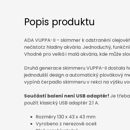
Popis produktu
ADA VUPPA-II – skimmer k odstranění olejovéh
nečistot
z hladiny akvária. Jednoduchý, funkční
Vhodné pro velká i malá akvária, kde může sloužit
Druhá generace skimmeru VUPPA-II dostala hra
jednodušší design a automatický plovákový m
vypíná čerpadlo skimmeru v rekci na výšku vod
Součástí balení není USB adaptér!
Je třeba
použít klasický USB adaptér 2.1 A.
Rozměry 130 x 43 x 43 mm
Vyrobeno z nerezové oceli