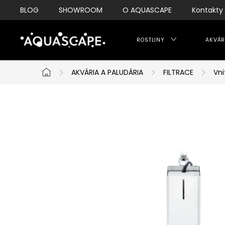
Přejít
BLOG
SHOWROOM
O AQUASCAPE
Kontakty
na
obsah
ROSTLINY
AKVÁR
AKVÁRIA A PALUDÁRIA
FILTRACE
Vni
Domů