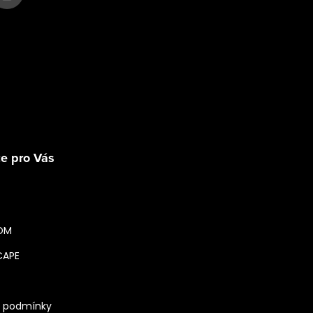
Sledovat na Instagra
e pro Vás
OM
CAPE
 podmínky