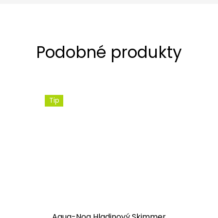
Tip
Aqua-Noa Hladinový Skimmer